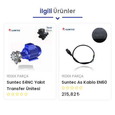
İlgili
Ürünler
YEDEK PARÇA
YEDEK PARÇA
Suntec As Kablo EN60
Suntec TA Pompa
Keçesi 2014462
215,82
18.728,16