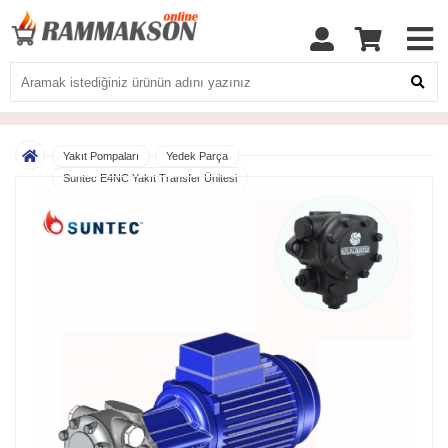
Yakıt Pompaları
Yedek Parça
Suntec E4NC Yakıt Transfer Ünitesi