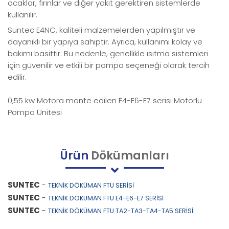
ocaklar, fırınlar ve diğer yakıt gerektiren sistemlerde
kullanılır.
Suntec E4NC, kaliteli malzemelerden yapılmıştır ve
dayanıklı bir yapıya sahiptir. Ayrıca, kullanımı kolay ve
bakımı basittir. Bu nedenle, genellikle ısıtma sistemleri
için güvenilir ve etkili bir pompa seçeneği olarak tercih
edilir.
0,55 kw Motora monte edilen E4-E6-E7 serisi Motorlu
Pompa Ünitesi
Ürün
Dökümanları
SUNTEC
-
TEKNİK DÖKÜMAN FTU SERİSİ
SUNTEC
-
TEKNİK DÖKÜMAN FTU E4-E6-E7 SERİSİ
SUNTEC
-
TEKNİK DÖKÜMAN FTU TA2-TA3-TA4-TA5 SERİSİ