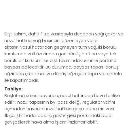
Dişli takımı, dahili filtre vasıtasıyla depodan yağı çeker ve
nozul hattına yağ basıncını düzenleyen valfe
aktarır. Nozul hattından geçmeyen tüm yağ, iki borulu
kurulumda valf üzerinden geri dönüş hattına veya tek
borulu bir kurulum ise dişli takımındaki emme portuna
baypas edilecektir. Bu durumda, baypas tapası dönüş
ağzından çıkarılmalı ve dönüş ağzı çelik tapa ve rondela
ile kapatılmalıdır.
Tahliye :
Başlatma süresi boyunca, nozul hattından hava tahliye
edilir : nozul tapasının by-pass deliği, regülatör valfini
açmadan havanın nozul hattına geçmesine izin verir.
İlk çalıştırmada, basınç göstergesi portundaki tapa
gevşetilerek hava alma işlemi hızlandırılabilir.