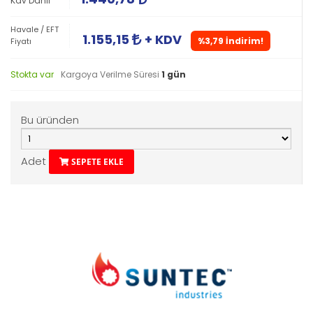
Kdv Dahil
Havale / EFT
1.155,15
+ KDV
%3,79 İndirim!
Fiyatı
Stokta var
Kargoya Verilme Süresi
1 gün
Bu üründen
Adet
SEPETE EKLE