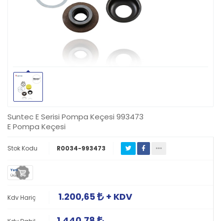
Suntec E Serisi Pompa Keçesi 993473
E Pompa Keçesi
Stok Kodu
R0034-993473
Yeni
Ürün
1.200,65
+ KDV
Kdv Hariç
1.440,78