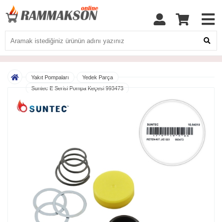
Yakıt Pompaları
Yedek Parça
Suntec E Serisi Pompa Keçesi 993473