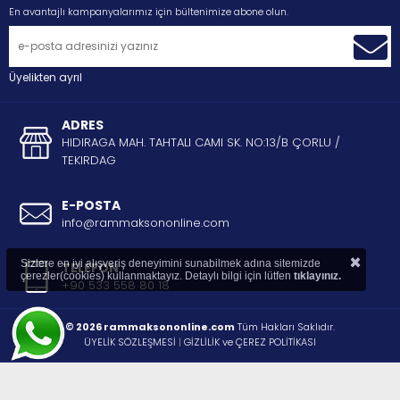
En avantajlı kampanyalarımız için bültenimize abone olun.
Üyelikten ayrıl
ADRES
HIDIRAGA MAH. TAHTALI CAMI SK. NO:13/B ÇORLU /
TEKIRDAG
E-POSTA
info@rammaksononline.com
×
Sizlere en iyi alışveriş deneyimini sunabilmek adına sitemizde
TELEFON
çerezler(cookies) kullanmaktayız. Detaylı bilgi için lütfen
tıklayınız.
+90 533 558 80 18
© 2026 rammaksononline.com
Tüm Hakları Saklıdır.
ÜYELİK SÖZLEŞMESİ
|
GİZLİLİK ve ÇEREZ POLİTİKASI
®
STORE PLUS
İLE HAZIRLANMIŞTIR