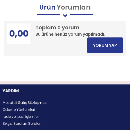
Ürün
Yorumları
Toplam
yorum
0
0,00
Bu ürüne henüz yorum yapılmadı.
YORUM YAP
YARDIM
Mesafeli Satış Sözleşmesi
Ödeme Yöntemleri
İade ve İptal İşlemleri
Sıkça Sorulan Sorular