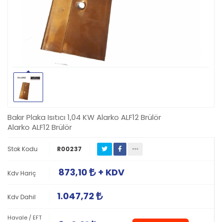
Bakır Plaka Isıtıcı 1,04 KW Alarko ALF12 Brülör
Alarko ALF12 Brülör
Stok Kodu
R00237
873,10
+ KDV
Kdv Hariç
1.047,72
Kdv Dahil
Havale / EFT