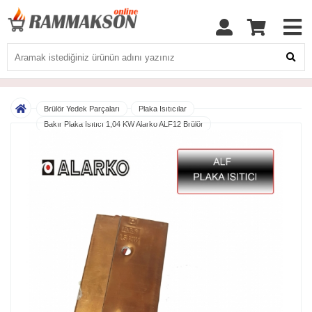
Brülör Yedek Parçaları
Plaka Isıtıcılar
Bakır Plaka Isıtıcı 1,04 KW Alarko ALF12 Brülör