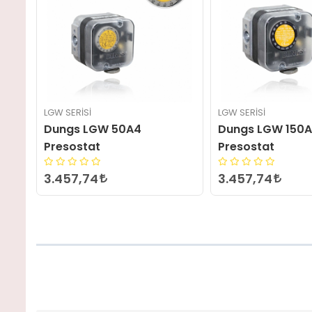
LGW SERISI
LGW SERISI
Dungs LGW 150A4
Dungs LGW 50A
Presostat
Presostat
3.457,74
2.773,32