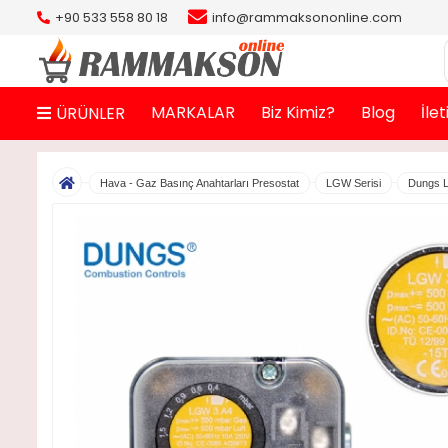
+90 533 558 80 18
info@rammaksononline.com
MARKALAR
Biz Kimiz?
Blog
İle
ÜRÜNLER
Hava - Gaz Basınç Anahtarları Presostat
LGW Serisi
Dungs 