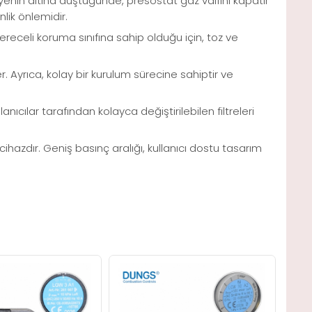
viyenin altına düştüğünde, presostat gaz valfini kapatır
lik önlemidir.
ereceli koruma sınıfına sahip olduğu için, toz ve
er. Ayrıca, kolay bir kurulum sürecine sahiptir ve
cılar tarafından kolayca değiştirilebilen filtreleri
cihazdır. Geniş basınç aralığı, kullanıcı dostu tasarım