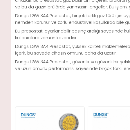
cihazdır. Bu presostat, gaz basıncını ölçerek, brülörün g
ve bu da gazın brülörde yanmasını engeller. Bu işlem, g
Dungs LGW 3A4 Presostat, birçok farklı gaz türü için uyg
nemden korunur ve zorlu endüstriyel koşullarda bile güven
Bu presostat, ayarlanabilir basınç aralığı sayesinde kulla
kullanıcılara zaman kazandırır.
Dungs LGW 3A4 Presostat, yüksek kaliteli malzemelerden y
içerir, bu sayede cihazın ömrünü daha da uzatır.
Dungs LGW 3A4 Presostat, güvenilir ve güvenli bir şekilde
ve uzun ömürlü performansı sayesinde birçok farklı end