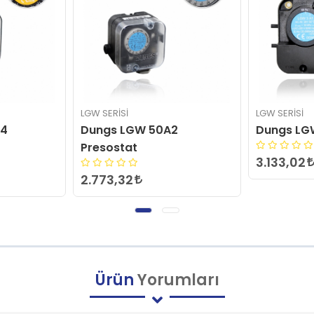
LGW SERISI
LGW SERISI
2
Dungs LGW 3A1 Presostat
Dungs LG
Presostat
3.133,02
2.880,90
Ürün
Yorumları