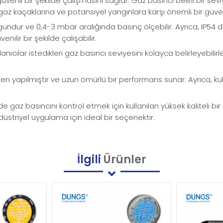
üvenli bir şekilde çalışmasını sağlar. Gaz basıncı belirli bir se
az kaçaklarına ve potansiyel yangınlara karşı önemli bir güven
undur ve 0,4-3 mbar aralığında basınç ölçebilir. Ayrıca, IP54 d
ilir bir şekilde çalışabilir.
nıcılar istedikleri gaz basıncı seviyesini kolayca belirleyebilirl
apılmıştır ve uzun ömürlü bir performans sunar. Ayrıca, kullanı
 gaz basıncını kontrol etmek için kullanılan yüksek kaliteli bir 
üstriyel uygulama için ideal bir seçenektir.
İlgili
Ürünler