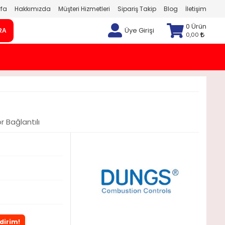
fa
Hakkımızda
Müşteri Hizmetleri
Sipariş Takip
Blog
İletişim
0 Ürün
Üye Girişi
RA
0,00
r Bağlantılı
dirim!