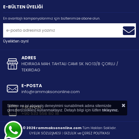
E-BÜLTEN ÜYELİĞİ
En avantajlı kampanyalarımız için bültenimize abone olun.
Üyelikten ayrıl
ADRES
HIDIRAGA MAH. TAHTALI CAMI SK. NO:13/B ÇORLU /
TEKIRDAG
E-POSTA
info@rammaksononline.com
×
Sizlere en iyi alışveriş deneyimini sunabilmek adına sitemizde
TELEFON
çerezler(cookies) kullanmaktayız. Detaylı bilgi için lütfen
tıklayınız.
+90 533 558 80 18
© 2026 rammaksononline.com
Tüm Hakları Saklıdır.
ÜYELİK SÖZLEŞMESİ
|
GİZLİLİK ve ÇEREZ POLİTİKASI