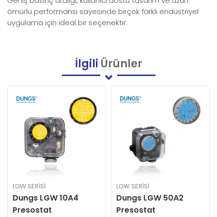
Geniş basınç aralığı, kullanıcı dostu tasarım ve uzun
ömürlü performansı sayesinde birçok farklı endüstriyel
uygulama için ideal bir seçenektir.
İlgili
Ürünler
LGW SERISI
LGW SERISI
Dungs LGW 50A2
Dungs LGW 3A1
Presostat
Presostat