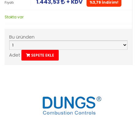
1.443,53
+ KDV
%3,79 İndirim!
Fiyatı
Stokta var
Bu üründen
Adet
SEPETE EKLE