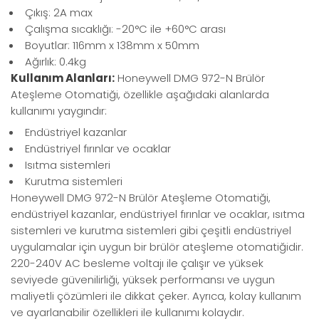
Çıkış: 2A max
Çalışma sıcaklığı: -20°C ile +60°C arası
Boyutlar: 116mm x 138mm x 50mm
Ağırlık: 0.4kg
Kullanım Alanları:
Honeywell DMG 972-N Brülör
Ateşleme Otomatiği, özellikle aşağıdaki alanlarda
kullanımı yaygındır:
Endüstriyel kazanlar
Endüstriyel fırınlar ve ocaklar
Isıtma sistemleri
Kurutma sistemleri
Honeywell DMG 972-N Brülör Ateşleme Otomatiği,
endüstriyel kazanlar, endüstriyel fırınlar ve ocaklar, ısıtma
sistemleri ve kurutma sistemleri gibi çeşitli endüstriyel
uygulamalar için uygun bir brülör ateşleme otomatiğidir.
220-240V AC besleme voltajı ile çalışır ve yüksek
seviyede güvenilirliği, yüksek performansı ve uygun
maliyetli çözümleri ile dikkat çeker. Ayrıca, kolay kullanım
ve ayarlanabilir özellikleri ile kullanımı kolaydır.