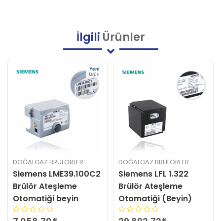
İlgili
Ürünler
eni
rün
DOĞALGAZ BRÜLÖRLER
DOĞALGAZ BRÜLÖRLER
C2
Siemens LFL 1.322
CUSO LME11.330C2
Brülör Ateşleme
Brülör Kontrol Cihazı
Otomatiği (Beyin)
3.025,44