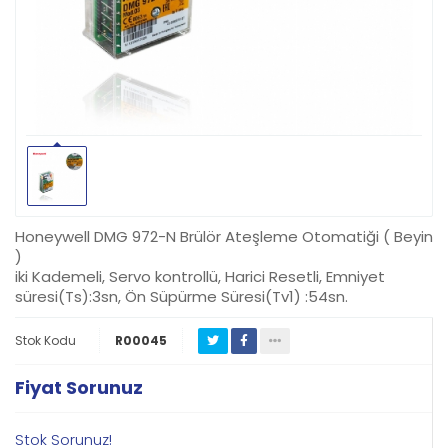
Honeywell DMG 972-N Brülör Ateşleme Otomatiği ( Beyin
)
iki Kademeli, Servo kontrollü, Harici Resetli, Emniyet
süresi(Ts):3sn, Ön Süpürme Süresi(Tv1) :54sn.
Stok Kodu
R00045
Fiyat Sorunuz
Stok Sorunuz!