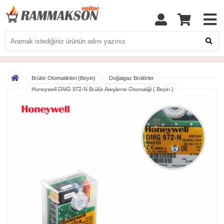
Brülör Otomatikleri (Beyin)
Doğalgaz Brülörler
Honeywell DMG 972-N Brülör Ateşleme Otomatiği ( Beyin )