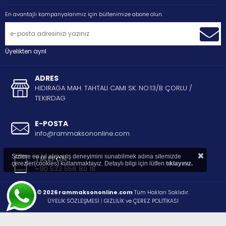
En avantajlı kampanyalarımız için bültenimize abone olun.
Üyelikten ayrıl
ADRES
HIDIRAGA MAH. TAHTALI CAMI SK. NO:13/B ÇORLU /
TEKIRDAG
E-POSTA
info@rammaksononline.com
×
Sizlere en iyi alışveriş deneyimini sunabilmek adına sitemizde
TELEFON
çerezler(cookies) kullanmaktayız. Detaylı bilgi için lütfen
tıklayınız.
+90 533 558 80 18
© 2026 rammaksononline.com
Tüm Hakları Saklıdır.
ÜYELİK SÖZLEŞMESİ
|
GİZLİLİK ve ÇEREZ POLİTİKASI
®
STORE PLUS
İLE HAZIRLANMIŞTIR