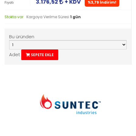
3.176,52
+ KDV
%3,79 İndirim!
Fiyatı
Stokta var
Kargoya Verilme Süresi
1 gün
Bu üründen
Adet
SEPETE EKLE