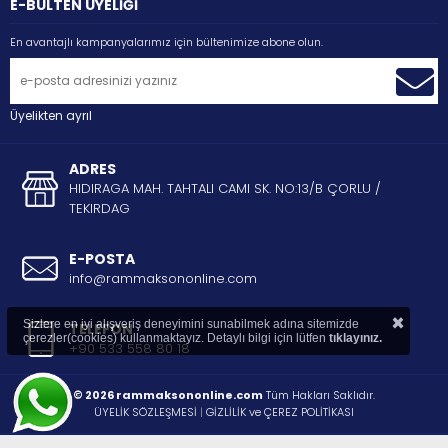
E-BÜLTEN ÜYELİĞİ
En avantajlı kampanyalarımız için bültenimize abone olun.
Üyelikten ayrıl
ADRES
HIDIRAGA MAH. TAHTALI CAMI SK. NO:13/B ÇORLU /
TEKIRDAG
E-POSTA
info@rammaksononline.com
×
Sizlere en iyi alışveriş deneyimini sunabilmek adına sitemizde
TELEFON
çerezler(cookies) kullanmaktayız. Detaylı bilgi için lütfen
tıklayınız.
+90 533 558 80 18
© 2026 rammaksononline.com
Tüm Hakları Saklıdır.
ÜYELİK SÖZLEŞMESİ
|
GİZLİLİK ve ÇEREZ POLİTİKASI