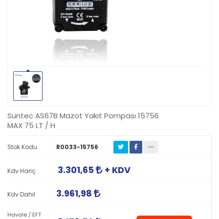
Suntec AS67B Mazot Yakıt Pompası 15756
MAX 75 LT / H
Stok Kodu
R0033-15756
3.301,65
+ KDV
Kdv Hariç
3.961,98
Kdv Dahil
Havale / EFT