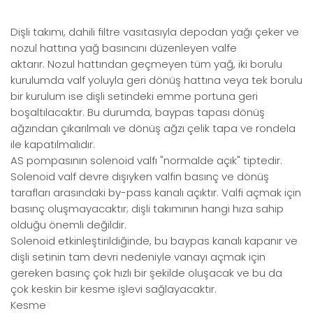
Dişli takımı, dahili filtre vasıtasıyla depodan yağı çeker ve
nozul hattına yağ basıncını düzenleyen valfe
aktarır. Nozul hattından geçmeyen tüm yağ, iki borulu
kurulumda valf yoluyla geri dönüş hattına veya tek borulu
bir kurulum ise dişli setindeki emme portuna geri
boşaltılacaktır. Bu durumda, baypas tapası dönüş
ağzından çıkarılmalı ve dönüş ağzı çelik tapa ve rondela
ile kapatılmalıdır.
AS pompasının solenoid valfı "normalde açık" tiptedir.
Solenoid valf devre dışıyken valfin basınç ve dönüş
tarafları arasındaki by-pass kanalı açıktır. Valfi açmak için
basınç oluşmayacaktır; dişli takımının hangi hıza sahip
olduğu önemli değildir.
Solenoid etkinleştirildiğinde, bu baypas kanalı kapanır ve
dişli setinin tam devri nedeniyle vanayı açmak için
gereken basınç çok hızlı bir şekilde oluşacak ve bu da
çok keskin bir kesme işlevi sağlayacaktır.
Kesme