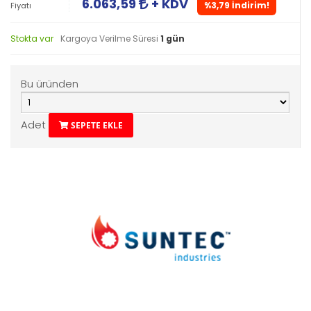
6.063,59
+ KDV
%3,79 İndirim!
Fiyatı
Stokta var
Kargoya Verilme Süresi
1 gün
Bu üründen
Adet
SEPETE EKLE