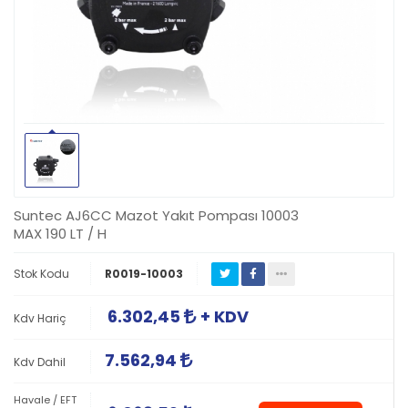
Suntec AJ6CC Mazot Yakıt Pompası 10003
MAX 190 LT / H
Stok Kodu
R0019-10003
6.302,45
+ KDV
Kdv Hariç
7.562,94
Kdv Dahil
Havale / EFT