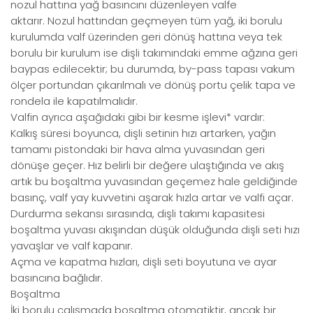
nozul hattına yağ basıncını düzenleyen valfe
aktarır. Nozul hattından geçmeyen tüm yağ, iki borulu
kurulumda valf üzerinden geri dönüş hattına veya tek
borulu bir kurulum ise dişli takımındaki emme ağzına geri
baypas edilecektir; bu durumda, by-pass tapası vakum
ölçer portundan çıkarılmalı ve dönüş portu çelik tapa ve
rondela ile kapatılmalıdır.
Valfin ayrıca aşağıdaki gibi bir kesme işlevi* vardır:
Kalkış süresi boyunca, dişli setinin hızı artarken, yağın
tamamı pistondaki bir hava alma yuvasından geri
dönüşe geçer. Hız belirli bir değere ulaştığında ve akış
artık bu boşaltma yuvasından geçemez hale geldiğinde
basınç, valf yay kuvvetini aşarak hızla artar ve valfi açar.
Durdurma sekansı sırasında, dişli takımı kapasitesi
boşaltma yuvası akışından düşük olduğunda dişli seti hızı
yavaşlar ve valf kapanır.
Açma ve kapatma hızları, dişli seti boyutuna ve ayar
basıncına bağlıdır.
Boşaltma
İki borulu çalışmada boşaltma otomatiktir, ancak bir