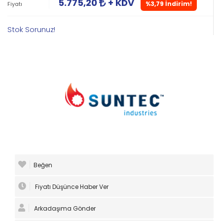
5.775,20
+ KDV
%3,79 İndirim!
Fiyatı
Stok Sorunuz!
Beğen
Fiyatı Düşünce Haber Ver
Arkadaşıma Gönder