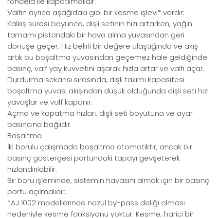
rondela ile kapatılmalıdır.
Valfin ayrıca aşağıdaki gibi bir kesme işlevi* vardır:
Kalkış süresi boyunca, dişli setinin hızı artarken, yağın
tamamı pistondaki bir hava alma yuvasından geri
dönüşe geçer.
Hız belirli bir değere ulaştığında ve akış
artık bu boşaltma yuvasından geçemez hale geldiğinde
basınç, valf yay kuvvetini aşarak hızla artar ve valfi açar.
Durdurma sekansı sırasında, dişli takımı kapasitesi
boşaltma yuvası akışından düşük olduğunda dişli seti hızı
yavaşlar ve valf kapanır.
Açma ve kapatma hızları, dişli seti boyutuna ve ayar
basıncına bağlıdır.
Boşaltma
İki borulu çalışmada boşaltma otomatiktir, ancak bir
basınç göstergesi portundaki tapayı gevşeterek
hızlandırılabilir.
Bir boru işleminde, sistemin havasını almak için bir basınç
portu açılmalıdır.
*AJ 1002 modellerinde nozul by-pass deliği olması
nedeniyle kesme fonksiyonu yoktur.
Kesme, harici bir