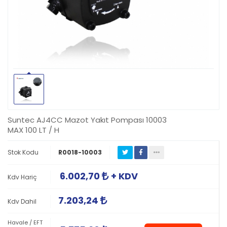
Suntec AJ4CC Mazot Yakıt Pompası 10003
MAX 100 LT / H
Stok Kodu
R0018-10003
6.002,70
+ KDV
Kdv Hariç
7.203,24
Kdv Dahil
Havale / EFT