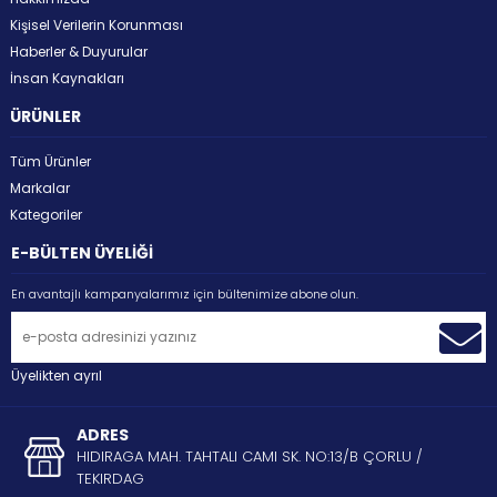
Kişisel Verilerin Korunması
Haberler & Duyurular
İnsan Kaynakları
ÜRÜNLER
Tüm Ürünler
Markalar
Kategoriler
E-BÜLTEN ÜYELİĞİ
En avantajlı kampanyalarımız için bültenimize abone olun.
Üyelikten ayrıl
ADRES
HIDIRAGA MAH. TAHTALI CAMI SK. NO:13/B ÇORLU /
TEKIRDAG