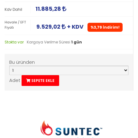
11.885,28
Kdv Dahil
Havale / EFT
9.529,02
+ KDV
%3,79 İndirim!
Fiyatı
Stokta var
Kargoya Verilme Süresi
1 gün
Bu üründen
Adet
SEPETE EKLE