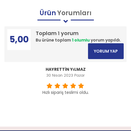
Ürün
Yorumları
Toplam
yorum
1
5,00
Bu ürüne toplam
1 olumlu
yorum yapıldı.
YORUM YAP
HAYRETTİN YıLMAZ
30 Nisan 2023 Pazar
Hızlı sipariş teslimi oldu.