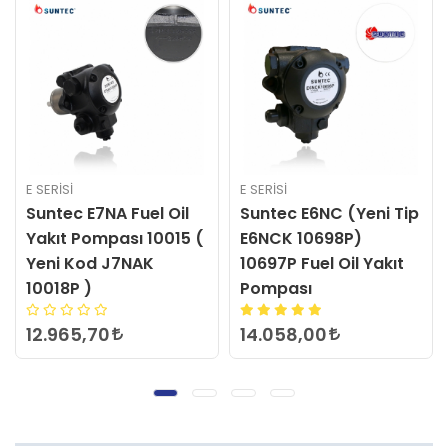
E SERİSİ
E SERİSİ
Suntec E7NA Fuel Oil
Suntec E6NC (Yeni Tip
Yakıt Pompası 10015 (
E6NCK 10698P)
Yeni Kod J7NAK
10697P Fuel Oil Yakıt
10018P )
Pompası
12.965,70
14.058,00