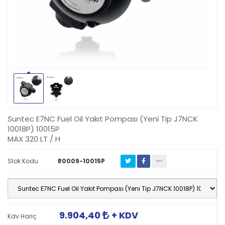
Suntec E7NC Fuel Oil Yakıt Pompası (Yeni Tip J7NCK
10018P) 10015P
MAX 320 LT / H
Stok Kodu
R0009-10015P
9.904,40
+ KDV
Kdv Hariç