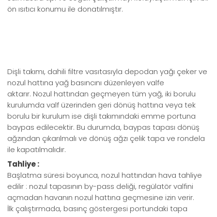
ön ısıtıcı konumu ile donatılmıştır.
Dişli takımı, dahili filtre vasıtasıyla depodan yağı çeker ve
nozul hattına yağ basıncını düzenleyen valfe
aktarır. Nozul hattından geçmeyen tüm yağ, iki borulu
kurulumda valf üzerinden geri dönüş hattına veya tek
borulu bir kurulum ise dişli takımındaki emme portuna
baypas edilecektir. Bu durumda, baypas tapası dönüş
ağzından çıkarılmalı ve dönüş ağzı çelik tapa ve rondela
ile kapatılmalıdır.
Tahliye :
Başlatma süresi boyunca, nozul hattından hava tahliye
edilir : nozul tapasının by-pass deliği, regülatör valfini
açmadan havanın nozul hattına geçmesine izin verir.
İlk çalıştırmada, basınç göstergesi portundaki tapa