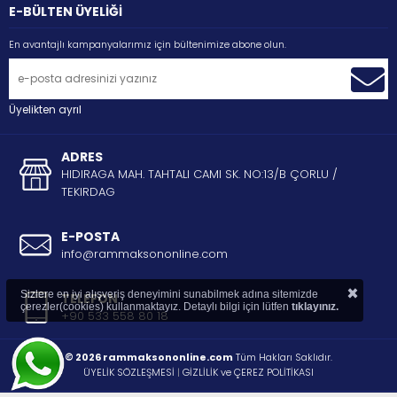
E-BÜLTEN ÜYELİĞİ
En avantajlı kampanyalarımız için bültenimize abone olun.
Üyelikten ayrıl
ADRES
HIDIRAGA MAH. TAHTALI CAMI SK. NO:13/B ÇORLU /
TEKIRDAG
E-POSTA
info@rammaksononline.com
×
Sizlere en iyi alışveriş deneyimini sunabilmek adına sitemizde
TELEFON
çerezler(cookies) kullanmaktayız. Detaylı bilgi için lütfen
tıklayınız.
+90 533 558 80 18
© 2026 rammaksononline.com
Tüm Hakları Saklıdır.
ÜYELİK SÖZLEŞMESİ
|
GİZLİLİK ve ÇEREZ POLİTİKASI