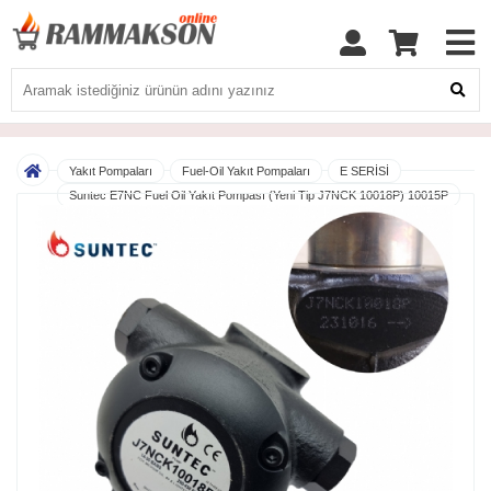
Yakıt Pompaları
Fuel-Oil Yakıt Pompaları
E SERİSİ
Suntec E7NC Fuel Oil Yakıt Pompası (Yeni Tip J7NCK 10018P) 10015P