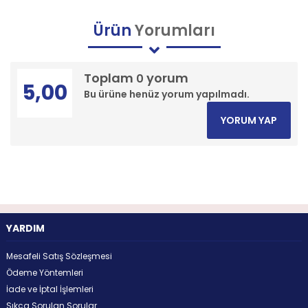
Ürün
Yorumları
Toplam
yorum
0
5,00
Bu ürüne henüz yorum yapılmadı.
YORUM YAP
YARDIM
Mesafeli Satış Sözleşmesi
Ödeme Yöntemleri
İade ve İptal İşlemleri
Sıkça Sorulan Sorular