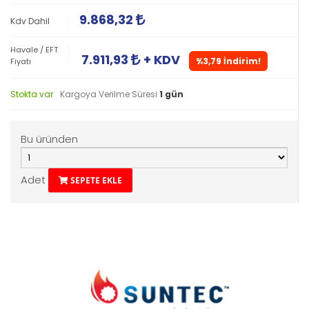
9.868,32
Kdv Dahil
Havale / EFT
7.911,93
+ KDV
%3,79 İndirim!
Fiyatı
Stokta var
Kargoya Verilme Süresi
1 gün
Bu üründen
Adet
SEPETE EKLE