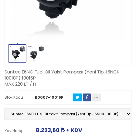
Suntec E6NC Fuel Oil Yakıt Pompası (Yeni Tip J6NCK
10018P) 10016P
MAX 220 LT / H
Stok Kodu
R0007-10016P
8.223,60
+ KDV
Kdv Hariç