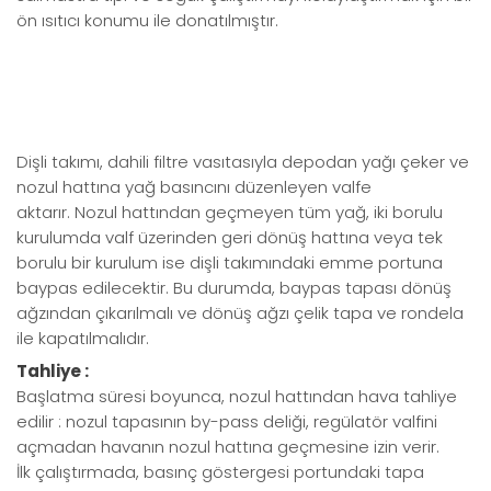
ön ısıtıcı konumu ile donatılmıştır.
Dişli takımı, dahili filtre vasıtasıyla depodan yağı çeker ve
nozul hattına yağ basıncını düzenleyen valfe
aktarır. Nozul hattından geçmeyen tüm yağ, iki borulu
kurulumda valf üzerinden geri dönüş hattına veya tek
borulu bir kurulum ise dişli takımındaki emme portuna
baypas edilecektir. Bu durumda, baypas tapası dönüş
ağzından çıkarılmalı ve dönüş ağzı çelik tapa ve rondela
ile kapatılmalıdır.
Tahliye :
Başlatma süresi boyunca, nozul hattından hava tahliye
edilir : nozul tapasının by-pass deliği, regülatör valfini
açmadan havanın nozul hattına geçmesine izin verir.
İlk çalıştırmada, basınç göstergesi portundaki tapa