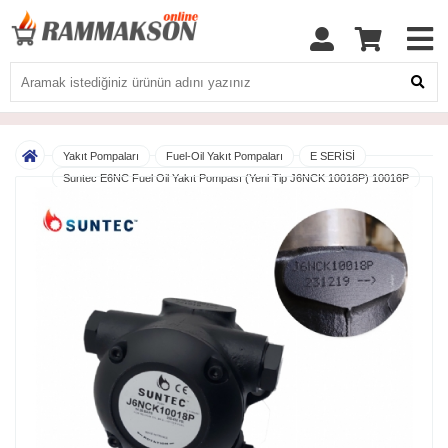
Yakıt Pompaları
Fuel-Oil Yakıt Pompaları
E SERİSİ
Suntec E6NC Fuel Oil Yakıt Pompası (Yeni Tip J6NCK 10018P) 10016P