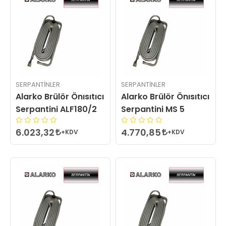
SERPANTINLER
SERPANTINLER
Alarko Brülör Önısıtıcı
Alarko Brülör Önısıtıcı
Serpantini ALF180/2
Serpantini MS 5
6.023,32
4.770,85
+KDV
+KDV