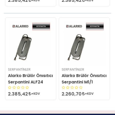
2.385,42
2.385,42
+KDV
+KDV
SERPANTINLER
SERPANTINLER
Alarko Brülör Önısıtıcı
Alarko Brülör Önısıtıcı
Serpantini ALF24
Serpantini M1/1
2.385,42
2.260,70
+KDV
+KDV