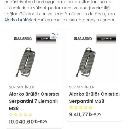
endüstriyel ve ticari uygulamalarda kullanılan ısıtma
sistemlerinde yüksek performans ve enerji verimliliği
sağlar. Güvenilirlikleri ve uzun ömürleri ile de öne çıkan
Alarko brülörleri
, mükemmel bir ısıtma deneyimi sunar.
Yeni
Ürün
SERPANTINLER
SERPANTINLER
Alarko Brülör Önısıtıcı
Alarko Brülör Önısıtıcı
Serpantini 7 Elemanlı
Serpantini MS8
MS8
9.411,77
+KDV
10.040,60
+KDV