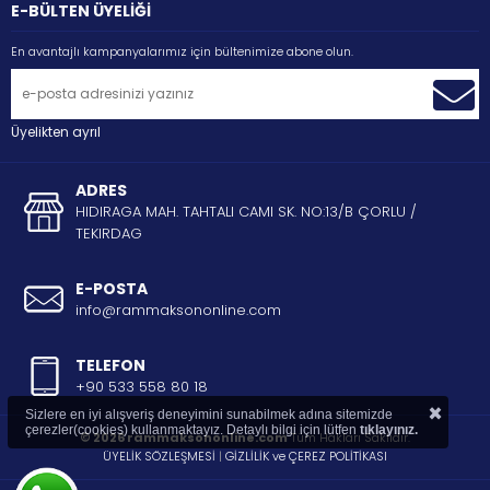
E-BÜLTEN ÜYELİĞİ
En avantajlı kampanyalarımız için bültenimize abone olun.
Üyelikten ayrıl
ADRES
HIDIRAGA MAH. TAHTALI CAMI SK. NO:13/B ÇORLU /
TEKIRDAG
E-POSTA
info@rammaksononline.com
TELEFON
+90 533 558 80 18
×
Sizlere en iyi alışveriş deneyimini sunabilmek adına sitemizde
çerezler(cookies) kullanmaktayız. Detaylı bilgi için lütfen
tıklayınız.
© 2026 rammaksononline.com
Tüm Hakları Saklıdır.
ÜYELİK SÖZLEŞMESİ
|
GİZLİLİK ve ÇEREZ POLİTİKASI