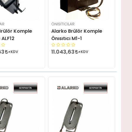
LAR
ÖNISITICILAR
Brülör Komple
Alarko Brülör Komple
ı ALF12
Önısıtıcı M1-1
63
11.043,63
+KDV
+KDV