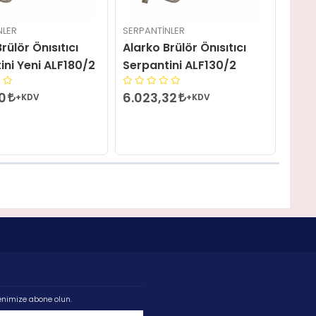
NLER
SERPANTINLER
rülör Önısıtıcı
Alarko Brülör Önısıtıcı
ini Yeni ALF180/2
Serpantini ALF130/2
00
6.023,32
+KDV
+KDV
enimize abone olun.