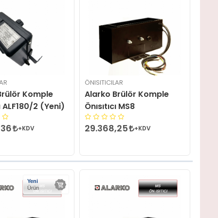
LAR
ÖNISITICILAR
Brülör Komple
Alarko Brülör Komple
ı ALF180/2 (Yeni)
Önısıtıcı MS8
,36
29.368,25
+KDV
+KDV
Yeni
Ürün