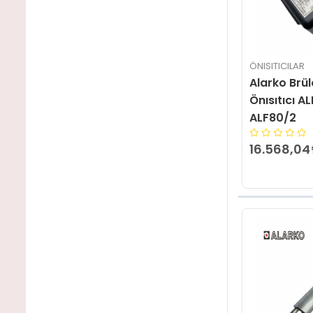
ÖNISITICILAR
Alarko Brü
Önısıtıcı A
ALF80/2
16.568,04