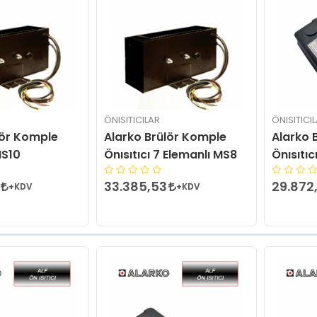
ÖNISITICILAR
ÖNISITICI
lör Komple
Alarko Brülör Komple
Alarko 
MS10
Önısıtıcı 7 Elemanlı MS8
Önısıtıc
33.385,53
29.872
+KDV
+KDV