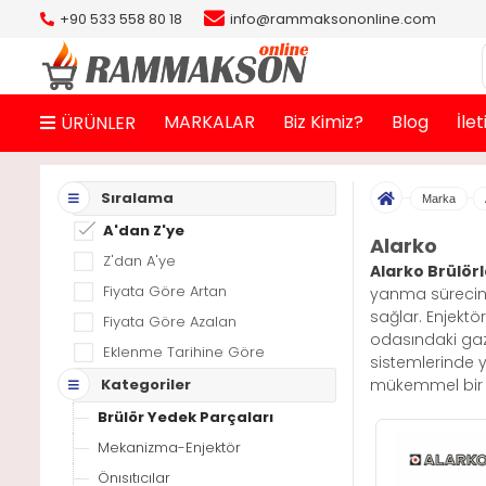
+90 533 558 80 18
info@rammaksononline.com
MARKALAR
Biz Kimiz?
Blog
İle
ÜRÜNLER
Sıralama
Marka
A'dan Z'ye
Alarko
Z'dan A'ye
Alarko Brülörl
Fiyata Göre Artan
yanma sürecini 
sağlar. Enjektö
Fiyata Göre Azalan
odasındaki gaz a
Eklenme Tarihine Göre
sistemlerinde y
Kategoriler
mükemmel bir 
Brülör Yedek Parçaları
Mekanizma-Enjektör
Önısıtıcılar