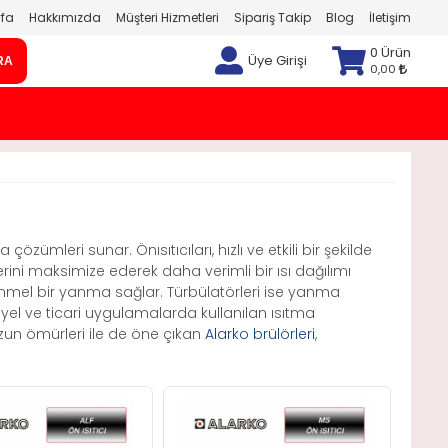
fa
Hakkımızda
Müşteri Hizmetleri
Sipariş Takip
Blog
İletişim
0 Ürün
Üye Girişi
RA
0,00
 çözümleri sunar. Önısıtıcıları, hızlı ve etkili bir şekilde
erini maksimize ederek daha verimli bir ısı dağılımı
emmel bir yanma sağlar. Türbülatörleri ise yanma
triyel ve ticari uygulamalarda kullanılan ısıtma
 uzun ömürleri ile de öne çıkan
Alarko brülörleri
,