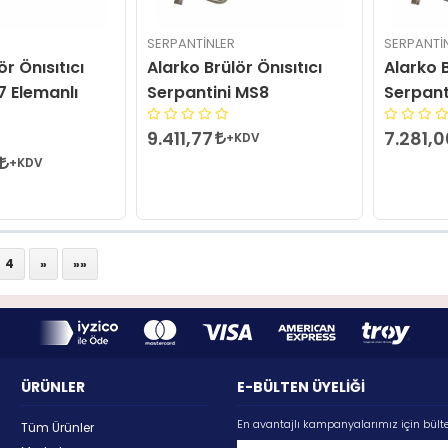
SERPANTINLER
SERPANTI
ör Önısıtıcı
Alarko Brülör Önısıtıcı
Alarko B
7 Elemanlı
Serpantini MS8
Serpant
9.411,77
7.281,
+KDV
+KDV
4
»
»»
ÜRÜNLER
E-BÜLTEN ÜYELİĞİ
En avantajlı kampanyalarımız için bült
Tüm Ürünler