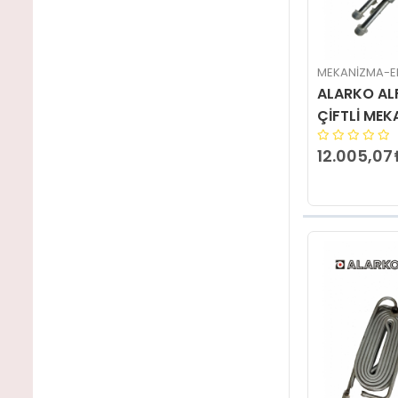
MEKANIZMA-E
ALARKO AL
ÇİFTLİ ME
12.005,07