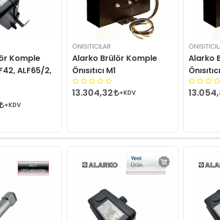
ÖNISITICILAR
ÖNISITICI
lör Komple
Alarko Brülör Komple
Alarko 
LF42, ALF65/2,
Önısıtıcı M1
Önısıtı
13.304,32
13.054
+KDV
+KDV
Yeni
Ürün