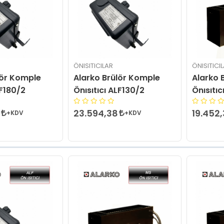
ÖNISITICILAR
ÖNISITICI
lör Komple
Alarko Brülör Komple
Alarko 
LF180/2
Önısıtıcı ALF130/2
Önısıtıc
23.594,38
19.452
+KDV
+KDV