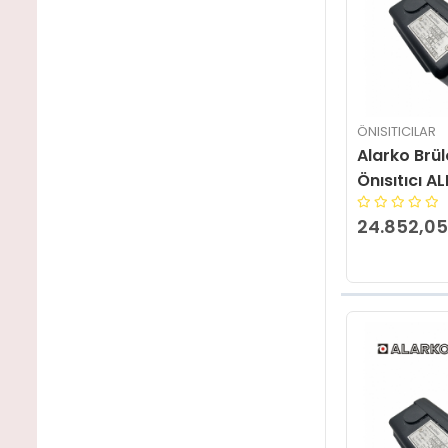
ÖNISITICILAR
Alarko Brü
Önısıtıcı A
24.852,05