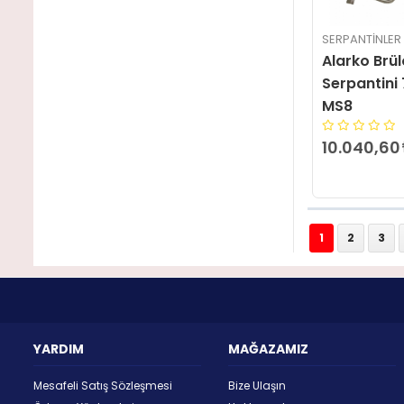
SERPANTINLER
Alarko Brül
Serpantini 
MS8
10.040,60
1
2
3
YARDIM
MAĞAZAMIZ
Mesafeli Satış Sözleşmesi
Bize Ulaşın