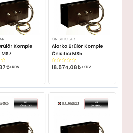
LAR
ÖNISITICILAR
Brülör Komple
Alarko Brülör Komple
ı MS7
Önısıtıcı MS5
,37
18.574,08
+KDV
+KDV