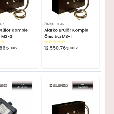
LAR
ÖNISITICILAR
Brülör Komple
Alarko Brülör Komple
cı M2-3
Önısıtıcı M3-1
,86
12.550,76
+KDV
+KDV