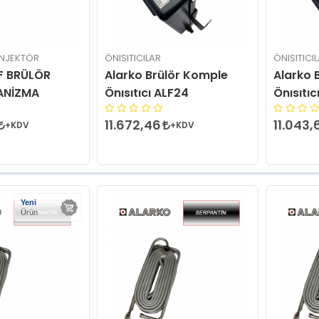
NJEKTÖR
ÖNISITICILAR
ÖNISITICI
F BRÜLÖR
Alarko Brülör Komple
Alarko 
KANİZMA
Önısıtıcı ALF24
Önısıtıc
11.672,46
11.043,
+KDV
+KDV
Yeni
Ürün