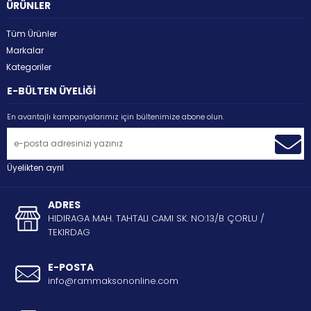
ÜRÜNLER
Tüm Ürünler
Markalar
Kategoriler
E-BÜLTEN ÜYELİĞİ
En avantajlı kampanyalarımız için bültenimize abone olun.
Üyelikten ayrıl
ADRES
HIDIRAGA MAH. TAHTALI CAMI SK. NO:13/B ÇORLU /
TEKIRDAG
E-POSTA
info@rammaksononline.com