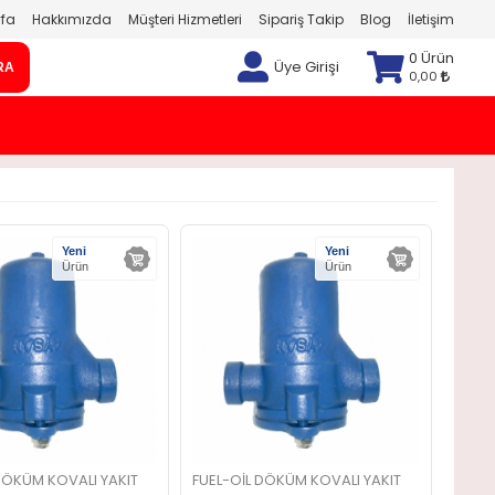
fa
Hakkımızda
Müşteri Hizmetleri
Sipariş Takip
Blog
İletişim
0 Ürün
Üye Girişi
RA
0,00
Yeni
Yeni
Ürün
Ürün
DÖKÜM KOVALI YAKIT
FUEL-OIL DÖKÜM KOVALI YAKIT