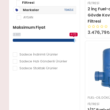
Filtresi
FILTRESI
2 İnç Fuel-
Markalar
TEMİZLE
Gövde Kova
AYSAN
Filtresi
Maksimum Fiyat
3.476,79
2 307
4 172
Sadece İndirimli Ürünler
Sadece Hızlı Gönderili Ürünler
Sadece Stoktaki Ürünler
FUEL-OIL DÖKÜ
FILTRESI
1/2" Fuel-