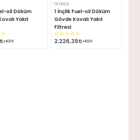
FILTRESI
uel-oil Döküm
1 İnçlik Fuel-oil Döküm
ovalı Yakıt
Gövde Kovalı Yakıt
Filtresi
2.226,39
+KDV
+KDV