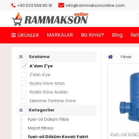
+90 533 558 80 18
info@rammaksononline.com
MARKALAR
Biz Kimiz?
Blog
İle
ÜRÜNLER
Sıralama
Filtreler
A'dan Z'ye
Z'dan A'ye
Fiyata Göre Artan
Fiyata Göre Azalan
Eklenme Tarihine Göre
Kategoriler
Fuel-oil Döküm Filtre
Mazot filtresi
FUEL-OIL DÖKÜ
fuel-oil Döküm Kovalı Yakıt