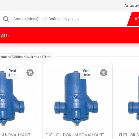
Anasay
A
tişim
fuel-oil Döküm Kovalı Yakıt Filtresi
Yeni
Yeni
Ürün
Ürün
M KOVALI YAKIT
FUEL-OIL DÖKÜM KOVALI YAKIT
FUEL-OIL 