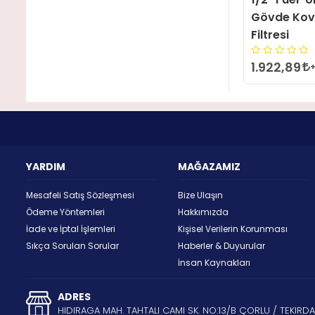
Gövde Kova
Filtresi
1.922,89
YARDIM
MAĞAZAMIZ
Mesafeli Satış Sözleşmesi
Bize Ulaşın
Ödeme Yöntemleri
Hakkımızda
İade ve İptal İşlemleri
Kişisel Verilerin Korunması
Sıkça Sorulan Sorular
Haberler & Duyurular
İnsan Kaynakları
ADRES
HIDIRAGA MAH. TAHTALI CAMI SK. NO:13/B ÇORLU / TEKIRD