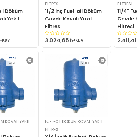
FILTRESI
FILTRESI
oil Döküm
11/2 İnç Fuel-oil Döküm
11/4" F
lı Yakıt
Gövde Kovalı Yakıt
Gövde K
Filtresi
Filtresi
3.024,65
2.411,41
+KDV
+KDV
Yeni
Yeni
Ürün
Ürün
M KOVALI YAKIT
FUEL-OIL DÖKÜM KOVALI YAKIT
FILTRESI
oil Döküm
3/4 İnçlik Fuel-oil Döküm