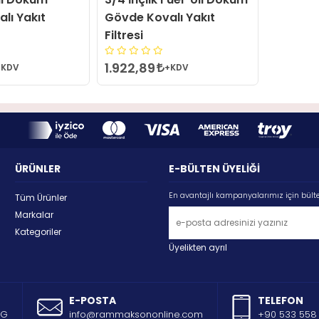
lı Yakıt
Gövde Kovalı Yakıt
Filtresi
1.922,89
+KDV
+KDV
ÜRÜNLER
E-BÜLTEN ÜYELİĞİ
En avantajlı kampanyalarımız için bült
Tüm Ürünler
Markalar
Kategoriler
Üyelikten ayrıl
E-POSTA
TELEFON
AG
info@rammaksononline.com
+90 533 558 