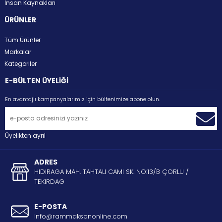
İnsan Kaynakları
ÜRÜNLER
Tüm Ürünler
Markalar
Kategoriler
E-BÜLTEN ÜYELİĞİ
En avantajlı kampanyalarımız için bültenimize abone olun.
Üyelikten ayrıl
ADRES
HIDIRAGA MAH. TAHTALI CAMI SK. NO:13/B ÇORLU /
TEKIRDAG
E-POSTA
info@rammaksononline.com