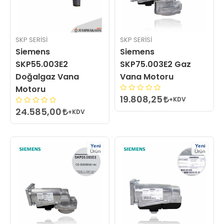
SKP SERISI
SKP SERISI
Siemens
Siemens
SKP55.003E2
SKP75.003E2 Gaz
Doğalgaz Vana
Vana Motoru
Motoru
19.808,25
+KDV
24.585,00
+KDV
Yeni
Yeni
Ürün
Ürün