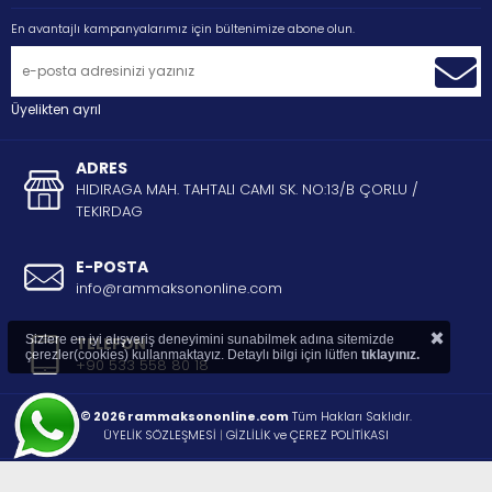
En avantajlı kampanyalarımız için bültenimize abone olun.
Üyelikten ayrıl
ADRES
HIDIRAGA MAH. TAHTALI CAMI SK. NO:13/B ÇORLU /
TEKIRDAG
E-POSTA
info@rammaksononline.com
×
Sizlere en iyi alışveriş deneyimini sunabilmek adına sitemizde
TELEFON
çerezler(cookies) kullanmaktayız. Detaylı bilgi için lütfen
tıklayınız.
+90 533 558 80 18
© 2026 rammaksononline.com
Tüm Hakları Saklıdır.
ÜYELİK SÖZLEŞMESİ
|
GİZLİLİK ve ÇEREZ POLİTİKASI
®
STORE PLUS
İLE HAZIRLANMIŞTIR