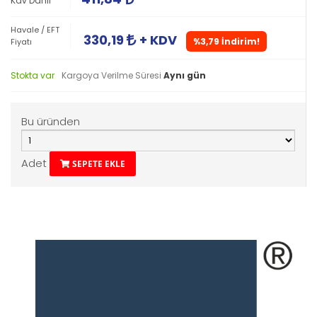
Kdv Dahil
Havale / EFT
330,19
+ KDV
%3,79 İndirim!
Fiyatı
Stokta var
Kargoya Verilme Süresi
Aynı gün
Bu üründen
Adet
SEPETE EKLE