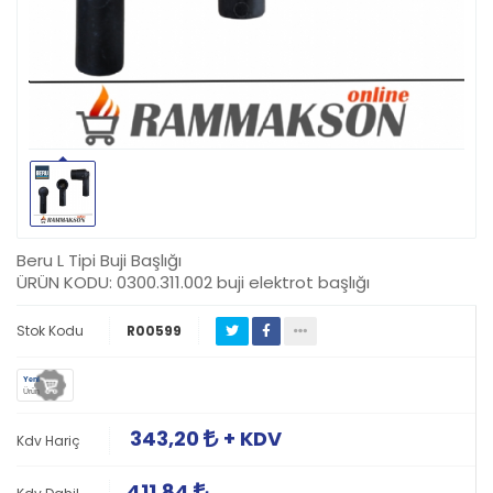
Beru L Tipi Buji Başlığı
ÜRÜN KODU: 0300.311.002 buji elektrot başlığı
Stok Kodu
R00599
Yeni
Ürün
343,20
+ KDV
Kdv Hariç
411,84