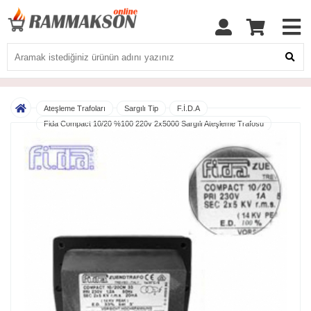
Ateşleme Trafoları
Sargılı Tip
F.İ.D.A
Fida Compact 10/20 %100 220v 2x5000 Sargılı Ateşleme Trafosu