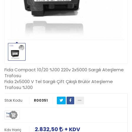
Fida Compact 10/20 %100 220v 2x5000 Sargılı Ateşleme
Trafosu
Fida 2x5000 V Tel Sargılı Çift Çıkışlı Brülör Ateşleme
Trafosu %100
Stok Kodu
R00351
Yeni
Ürün
2.832,50
+ KDV
Kdv Hariç