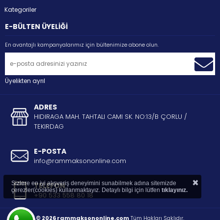
Kategoriler
E-BÜLTEN ÜYELİĞİ
En avantajlı kampanyalarımız için bültenimize abone olun.
Üyelikten ayrıl
ADRES
HIDIRAGA MAH. TAHTALI CAMI SK. NO:13/B ÇORLU /
TEKIRDAG
E-POSTA
info@rammaksononline.com
×
Sizlere en iyi alışveriş deneyimini sunabilmek adına sitemizde
TELEFON
çerezler(cookies) kullanmaktayız. Detaylı bilgi için lütfen
tıklayınız.
+90 533 558 80 18
© 2026 rammaksononline.com
Tüm Hakları Saklıdır.