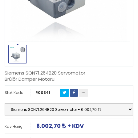
Siemens SQN71.264B20 Servomotor
Brülör Damper Motoru
Stok Kodu
R00341
6.002,70
+ KDV
Kdv Hariç