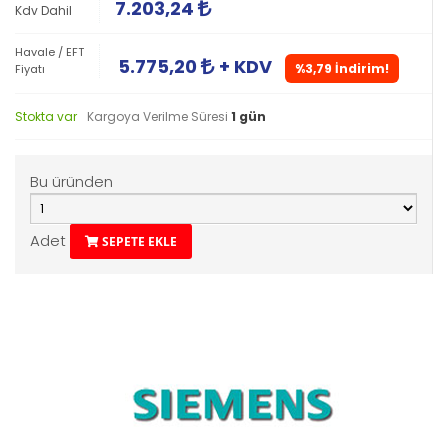
7.203,24
Kdv Dahil
Havale / EFT
5.775,20
+ KDV
%3,79 İndirim!
Fiyatı
Stokta var
Kargoya Verilme Süresi
1 gün
Bu üründen
Adet
SEPETE EKLE