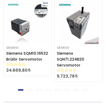
SIEMENS
SIEMENS
Siemens
Siemens
SQN71.224B20
SQN70.264B20
Servomotor
Servomotor
9.723,78
7.203,24