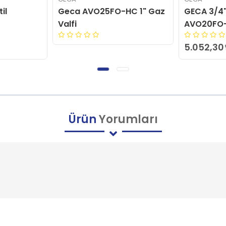
C 1" Gaz
GECA 3/4" GAZ VENTİL
GECA Tecn
AVO20FO-HC
Ventil AV
5.052,30
4.321,68
Ürün
Yorumları