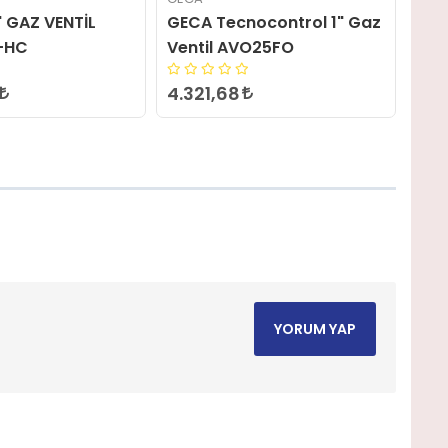
ocontrol 1" Gaz
GECA Tecnocontrol 3/4"
GEC
O25FO
Gaz Ventil AVO20FO
Gaz
3.961,98
4.3
YORUM YAP