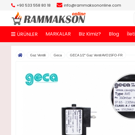
+90 533 558 80 18
info@rammaksononline.com
MARKALAR
Biz Kimiz?
Blog
İle
ÜRÜNLER
Gaz Ventili
Geca
GECA 1/2" Gaz Ventil AVO15FO-FR