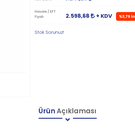
Havale / EFT
2.598,68
+ KDV
%3,79 İ
Fiyatı
Stok Sorunuz!
Ürün
Açıklaması