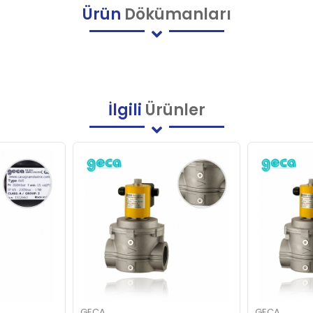
Ürün
Dökümanları
İlgili
Ürünler
GECA
GECA