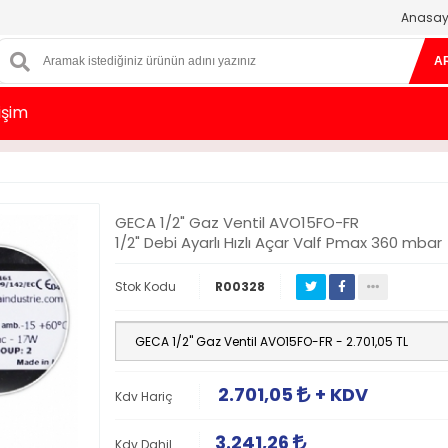
Anasay
A
tişim
GECA 1/2" Gaz Ventil AVO15FO-FR
1/2" Debi Ayarlı Hızlı Açar Valf Pmax 360 mbar
Stok Kodu
R00328
2.701,05
+ KDV
Kdv Hariç
3.241,26
Kdv Dahil