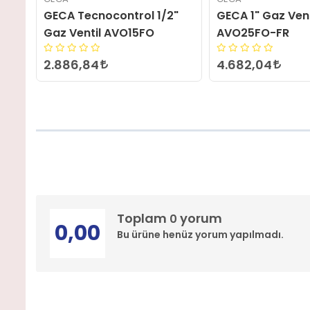
"
GECA 1" Gaz Ventil
Geca AVO25FO-H
AVO25FO-FR
Valfi
4.682,04
Toplam
yorum
0
0,00
Bu ürüne henüz yorum yapılmadı.