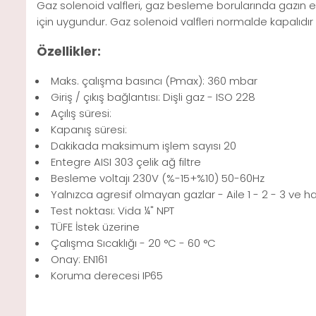
Gaz solenoid valfleri, gaz besleme borularında gazın e
için uygundur. Gaz solenoid valfleri normalde kapalıdır
Özellikler:
Maks. çalışma basıncı (Pmax): 360 mbar
Giriş / çıkış bağlantısı: Dişli gaz - ISO 228
Açılış süresi:
Kapanış süresi:
Dakikada maksimum işlem sayısı 20
Entegre AISI 303 çelik ağ filtre
Besleme voltajı 230V (%-15+%10) 50-60Hz
Yalnızca agresif olmayan gazlar - Aile 1 - 2 - 3 ve h
Test noktası: Vida ¼" NPT
TÜFE İstek üzerine
Çalışma Sıcaklığı - 20 °C - 60 °C
Onay: EN161
Koruma derecesi IP65