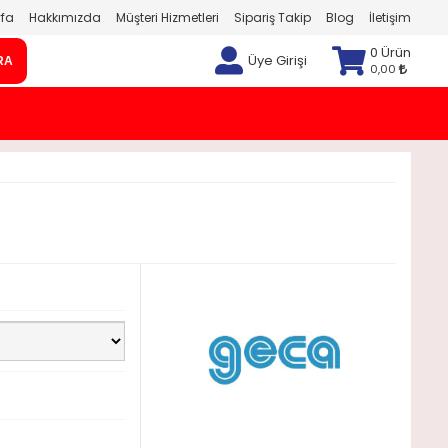
fa
Hakkımızda
Müşteri Hizmetleri
Sipariş Takip
Blog
İletişim
0 Ürün
Üye Girişi
RA
0,00