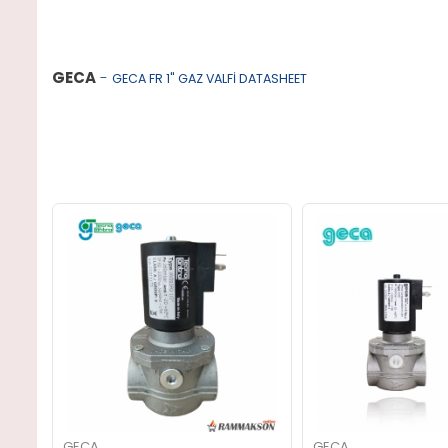
GECA
-
GECA FR 1" GAZ VALFİ DATASHEET
GECA
GECA