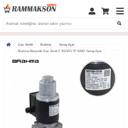
Gaz Ventili
Brahma
Yavaş Açar
Brahma Manyetik Gaz Ventil 1" EG30*L*5* GMO Yavaş Açar