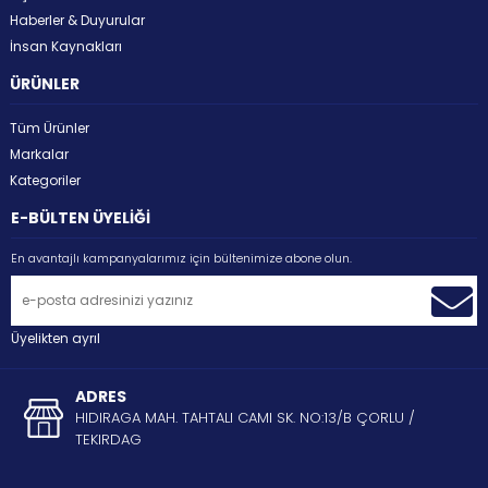
Haberler & Duyurular
İnsan Kaynakları
ÜRÜNLER
Tüm Ürünler
Markalar
Kategoriler
E-BÜLTEN ÜYELİĞİ
En avantajlı kampanyalarımız için bültenimize abone olun.
Üyelikten ayrıl
ADRES
HIDIRAGA MAH. TAHTALI CAMI SK. NO:13/B ÇORLU /
TEKIRDAG