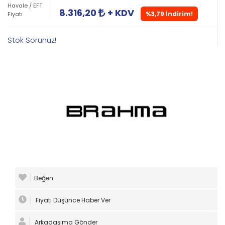
Havale / EFT
8.316,20
+ KDV
%3,79 İndirim!
Fiyatı
Stok Sorunuz!
Beğen
Fiyatı Düşünce Haber Ver
Arkadaşıma Gönder