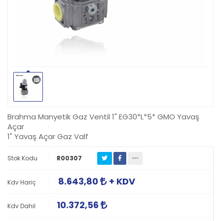
Brahma Manyetik Gaz Ventil 1" EG30*L*5* GMO Yavaş
Açar
1" Yavaş Açar Gaz Valf
Stok Kodu
R00307
8.643,80
+ KDV
Kdv Hariç
10.372,56
Kdv Dahil