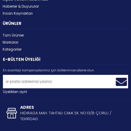
Haberler & Duyurular
İnsan Kaynakları
ÜRÜNLER
Tüm Ürünler
Markalar
Kategoriler
E-BÜLTEN ÜYELİĞİ
En avantajlı kampanyalarımız için bültenimize abone olun.
Üyelikten ayrıl
ADRES
HIDIRAGA MAH. TAHTALI CAMI SK. NO:13/B ÇORLU /
TEKIRDAG