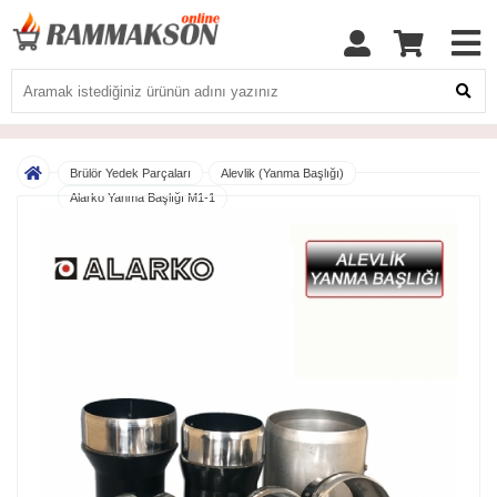
Brülör Yedek Parçaları
Alevlik (Yanma Başlığı)
Alarko Yanma Başlığı M1-1