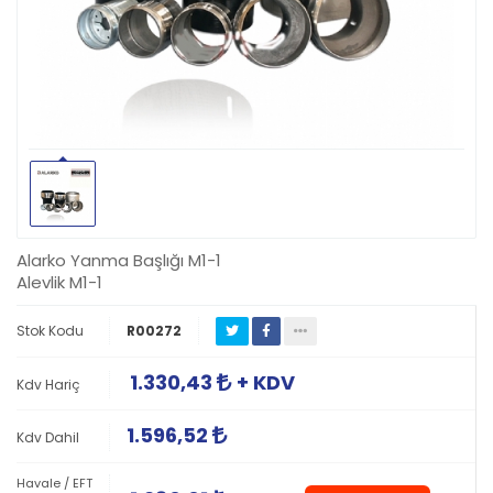
Alarko Yanma Başlığı M1-1
Alevlik M1-1
Stok Kodu
R00272
1.330,43
+ KDV
Kdv Hariç
1.596,52
Kdv Dahil
Havale / EFT