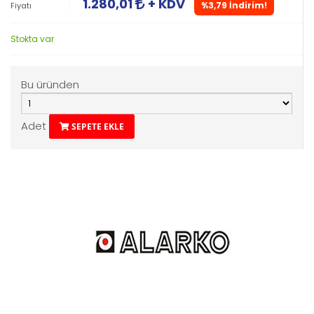
1.280,01
+ KDV
%3,79 İndirim!
Fiyatı
Stokta var
Bu üründen
Adet
SEPETE EKLE