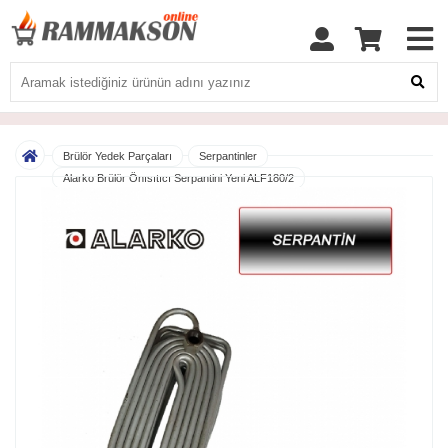
Brülör Yedek Parçaları
Serpantinler
Alarko Brülör Önısıtıcı Serpantini Yeni ALF180/2