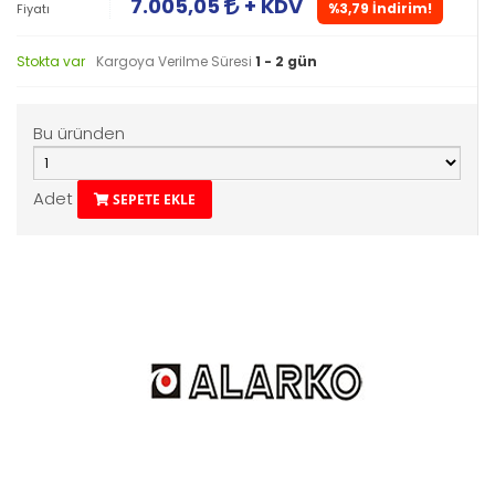
7.005,05
+ KDV
%3,79 İndirim!
Fiyatı
Stokta var
Kargoya Verilme Süresi
1 - 2 gün
Bu üründen
Adet
SEPETE EKLE