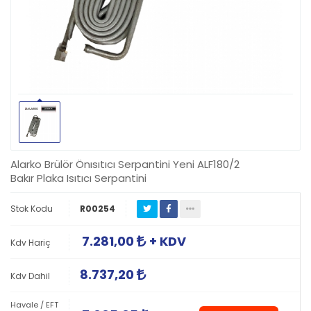
Alarko Brülör Önısıtıcı Serpantini Yeni ALF180/2
Bakır Plaka Isıtıcı Serpantini
Stok Kodu
R00254
7.281,00
+ KDV
Kdv Hariç
8.737,20
Kdv Dahil
Havale / EFT