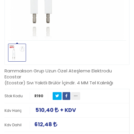
Rammakson Grup Uzun Özel Ateşleme Elektrodu
Ecostar
(Ecostar) Sıvı Yakıtlı Brülör İçindir. 4 MM Tel Kalınlığı
Stok Kodu
R190
510,40
+ KDV
Kdv Hariç
612,48
Kdv Dahil