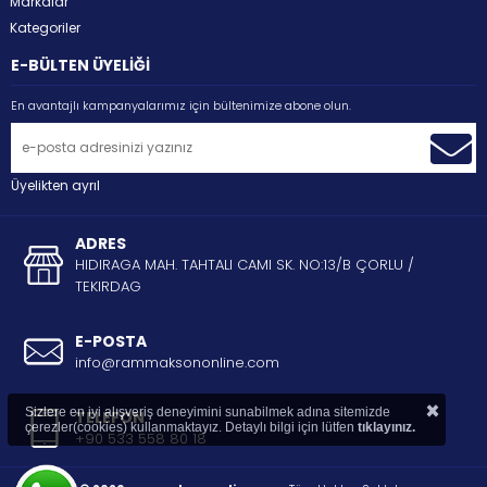
Markalar
Kategoriler
E-BÜLTEN ÜYELİĞİ
En avantajlı kampanyalarımız için bültenimize abone olun.
Üyelikten ayrıl
ADRES
HIDIRAGA MAH. TAHTALI CAMI SK. NO:13/B ÇORLU /
TEKIRDAG
E-POSTA
info@rammaksononline.com
×
Sizlere en iyi alışveriş deneyimini sunabilmek adına sitemizde
TELEFON
çerezler(cookies) kullanmaktayız. Detaylı bilgi için lütfen
tıklayınız.
+90 533 558 80 18