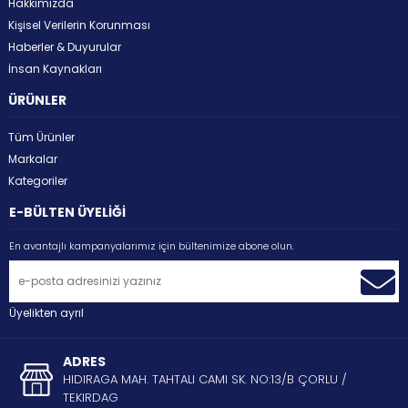
Hakkımızda
Kişisel Verilerin Korunması
Haberler & Duyurular
İnsan Kaynakları
ÜRÜNLER
Tüm Ürünler
Markalar
Kategoriler
E-BÜLTEN ÜYELİĞİ
En avantajlı kampanyalarımız için bültenimize abone olun.
Üyelikten ayrıl
ADRES
HIDIRAGA MAH. TAHTALI CAMI SK. NO:13/B ÇORLU /
TEKIRDAG