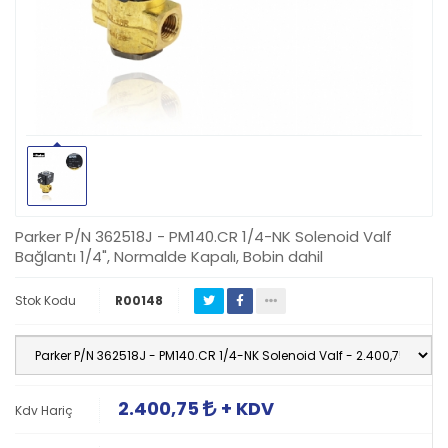
Parker P/N 362518J - PM140.CR 1/4-NK Solenoid Valf
Bağlantı 1/4", Normalde Kapalı, Bobin dahil
Stok Kodu
R00148
2.400,75
+ KDV
Kdv Hariç