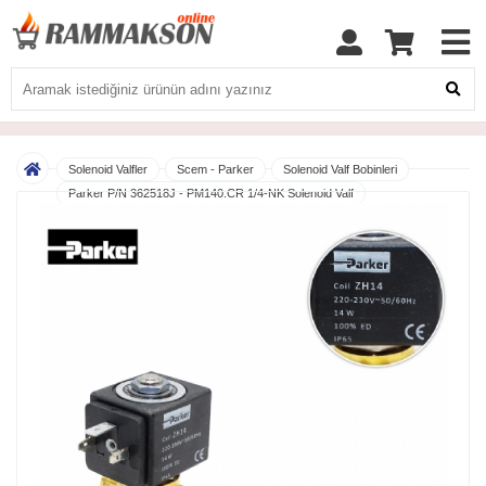
Solenoid Valfler
Scem - Parker
Solenoid Valf Bobinleri
Parker P/N 362518J - PM140.CR 1/4-NK Solenoid Valf