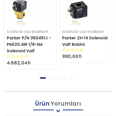
SOLENOID VALF BOBINLERI
SOLENOID VALF BOBINLERI
Parker ZH 14 Solenoid
Parker ZB 09 Solenoid
Valf Bobini
Valf Bobini
990,00
792,66
Ürün
Yorumları