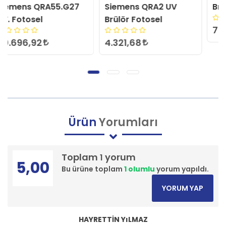
Siemens QRA2 UV
Brahma UV1 Fotosel
Brülör Fotosel
7.455,36
4.321,68
Ürün
Yorumları
Toplam
yorum
1
5,00
Bu ürüne toplam
1 olumlu
yorum yapıldı.
YORUM YAP
HAYRETTİN YıLMAZ