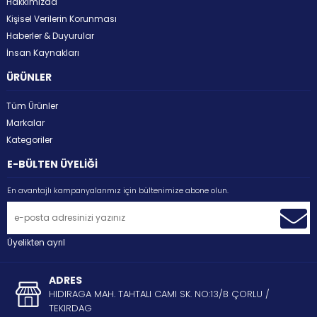
Hakkımızda
Kişisel Verilerin Korunması
Haberler & Duyurular
İnsan Kaynakları
ÜRÜNLER
Tüm Ürünler
Markalar
Kategoriler
E-BÜLTEN ÜYELİĞİ
En avantajlı kampanyalarımız için bültenimize abone olun.
Üyelikten ayrıl
ADRES
HIDIRAGA MAH. TAHTALI CAMI SK. NO:13/B ÇORLU /
TEKIRDAG