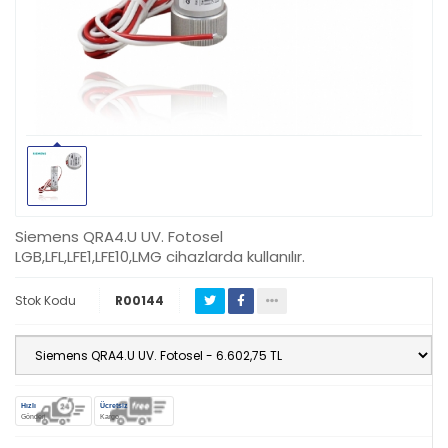
Siemens QRA4.U UV. Fotosel
LGB,LFL,LFE1,LFE10,LMG cihazlarda kullanılır.
Stok Kodu
R00144
Hızlı
Ücretsiz
Gönderi
Kargo