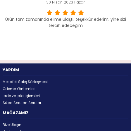
30 Nisan 2023 Pazar
Ürün tam zamanında elime ulaştı. teşekkür ederim, yine sizi
tercih edeceğim
YARDIM
Mesafeli Satış Sözleşmesi
Ödeme Yöntemleri
İade ve İptal İşlemleri
Sıkça Sorulan Sorular
MAĞAZAMIZ
Bize Ulaşın