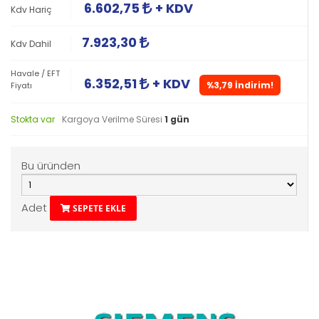
6.602,75
+ KDV
Kdv Hariç
7.923,30
Kdv Dahil
Havale / EFT
6.352,51
+ KDV
%3,79 İndirim!
Fiyatı
Stokta var
Kargoya Verilme Süresi
1 gün
Bu üründen
Adet
SEPETE EKLE