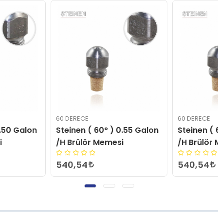
60 DERECE
60 DERECE
5.50 Galon
Steinen ( 60° ) 0.55 Galon
Steinen ( 
i
/H Brülör Memesi
/H Brülör
540,54
540,54