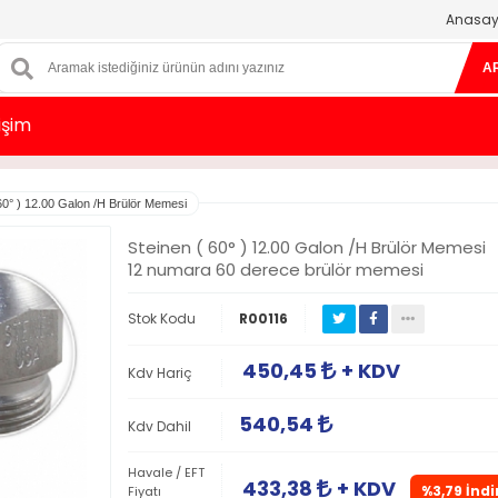
Anasay
A
tişim
60° ) 12.00 Galon /H Brülör Memesi
Steinen ( 60° ) 12.00 Galon /H Brülör Memesi
12 numara 60 derece brülör memesi
Stok Kodu
R00116
450,45
+ KDV
Kdv Hariç
540,54
Kdv Dahil
Havale / EFT
433,38
+ KDV
%3,79 İndi
Fiyatı