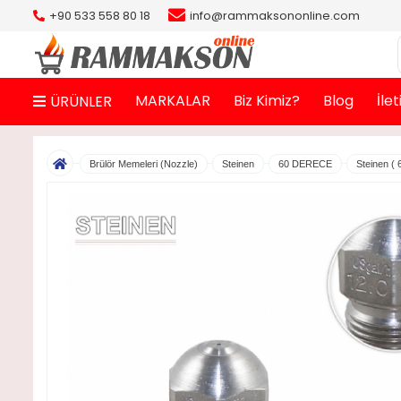
+90 533 558 80 18
info@rammaksononline.com
MARKALAR
Biz Kimiz?
Blog
İle
ÜRÜNLER
Brülör Memeleri (Nozzle)
Steinen
60 DERECE
Steinen ( 