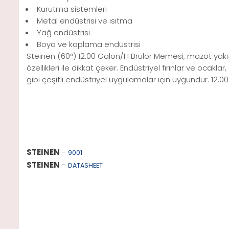
Kurutma sistemleri
Metal endüstrisi ve ısıtma
Yağ endüstrisi
Boya ve kaplama endüstrisi
Steinen (60°) 12.00 Galon/H Brülör Memesi, mazot yakıtı
özellikleri ile dikkat çeker. Endüstriyel fırınlar ve oca
gibi çeşitli endüstriyel uygulamalar için uygundur. 12
STEINEN
-
9001
STEINEN
-
DATASHEET