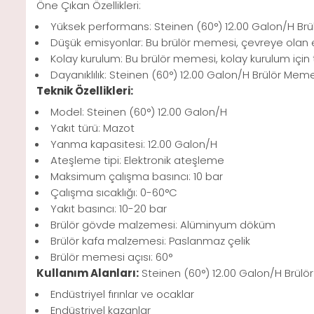
Öne Çıkan Özellikleri:
Yüksek performans: Steinen (60°) 12.00 Galon/H Brülö
Düşük emisyonlar: Bu brülör memesi, çevreye olan et
Kolay kurulum: Bu brülör memesi, kolay kurulum için t
Dayanıklılık: Steinen (60°) 12.00 Galon/H Brülör Mem
Teknik Özellikleri:
Model: Steinen (60°) 12.00 Galon/H
Yakıt türü: Mazot
Yanma kapasitesi: 12.00 Galon/H
Ateşleme tipi: Elektronik ateşleme
Maksimum çalışma basıncı: 10 bar
Çalışma sıcaklığı: 0-60°C
Yakıt basıncı: 10-20 bar
Brülör gövde malzemesi: Alüminyum döküm
Brülör kafa malzemesi: Paslanmaz çelik
Brülör memesi açısı: 60°
Kullanım Alanları:
Steinen (60°) 12.00 Galon/H Brülör 
Endüstriyel fırınlar ve ocaklar
Endüstriyel kazanlar