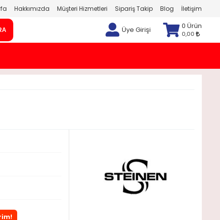
fa
Hakkımızda
Müşteri Hizmetleri
Sipariş Takip
Blog
İletişim
0 Ürün
Üye Girişi
RA
0,00
rim!