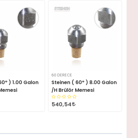
60 DERECE
60 D
60° ) 1.00 Galon
Steinen ( 60° ) 8.00 Galon
Ste
 Memesi
/H Brülör Memesi
/H 
540,54
54