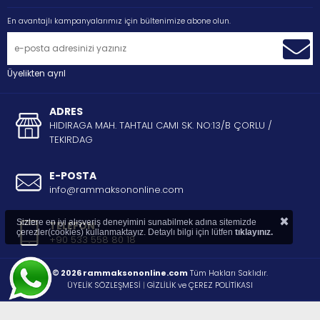
En avantajlı kampanyalarımız için bültenimize abone olun.
Üyelikten ayrıl
ADRES
HIDIRAGA MAH. TAHTALI CAMI SK. NO:13/B ÇORLU /
TEKIRDAG
E-POSTA
info@rammaksononline.com
×
Sizlere en iyi alışveriş deneyimini sunabilmek adına sitemizde
TELEFON
çerezler(cookies) kullanmaktayız. Detaylı bilgi için lütfen
tıklayınız.
+90 533 558 80 18
© 2026 rammaksononline.com
Tüm Hakları Saklıdır.
ÜYELİK SÖZLEŞMESİ
|
GİZLİLİK ve ÇEREZ POLİTİKASI
®
STORE PLUS
İLE HAZIRLANMIŞTIR