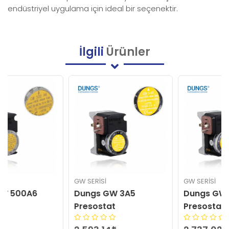
endüstriyel uygulama için ideal bir seçenektir.
İlgili
Ürünler
GW SERISI
GW SERISI
Dungs GW 3A5
Dungs GW 10A6
Presostat
Presostat