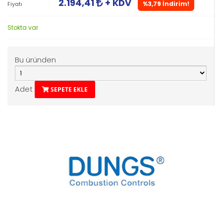
2.194,41
+ KDV
%3,79 İndirim!
Fiyatı
Stokta var
Bu üründen
Adet
SEPETE EKLE