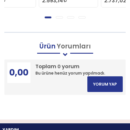
2.593,14
2.737,02
Ürün
Yorumları
Toplam
yorum
0
0,00
Bu ürüne henüz yorum yapılmadı.
YORUM YAP
YARDIM