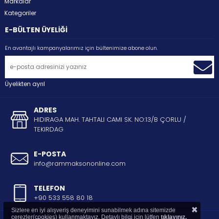
Markalar
Kategoriler
E-BÜLTEN ÜYELİĞİ
En avantajlı kampanyalarımız için bültenimize abone olun.
Üyelikten ayrıl
ADRES
HIDIRAGA MAH. TAHTALI CAMI SK. NO:13/B ÇORLU /
TEKIRDAG
E-POSTA
info@rammaksononline.com
TELEFON
+90 533 558 80 18
×
Sizlere en iyi alışveriş deneyimini sunabilmek adına sitemizde
çerezler(cookies) kullanmaktayız. Detaylı bilgi için lütfen
tıklayınız.