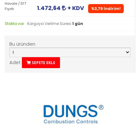
Havale / EFT
1.472,64
+ KDV
%3,79 İndirim!
Fiyatı
Stokta var
Kargoya Verilme Süresi
1 gün
Bu üründen
Adet
SEPETE EKLE