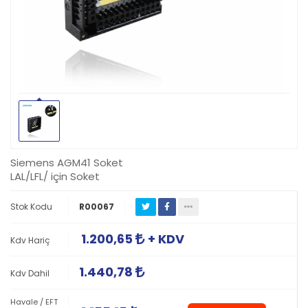
Siemens AGM41 Soket
LAL/LFL/ için Soket
Stok Kodu
R00067
1.200,65
+ KDV
Kdv Hariç
1.440,78
Kdv Dahil
Havale / EFT