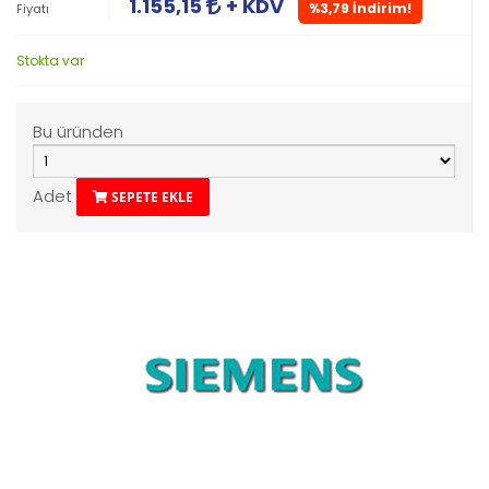
1.155,15
+ KDV
%3,79 İndirim!
Fiyatı
Stokta var
Bu üründen
Adet
SEPETE EKLE