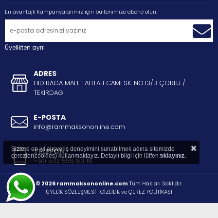
En avantajlı kampanyalarımız için bültenimize abone olun.
Üyelikten ayrıl
ADRES
HIDIRAGA MAH. TAHTALI CAMI SK. NO:13/B ÇORLU /
TEKIRDAG
E-POSTA
info@rammaksononline.com
×
Sizlere en iyi alışveriş deneyimini sunabilmek adına sitemizde
TELEFON
çerezler(cookies) kullanmaktayız. Detaylı bilgi için lütfen
tıklayınız.
+90 533 558 80 18
© 2026 rammaksononline.com
Tüm Hakları Saklıdır.
ÜYELİK SÖZLEŞMESİ
|
GİZLİLİK ve ÇEREZ POLİTİKASI
®
STORE PLUS
İLE HAZIRLANMIŞTIR