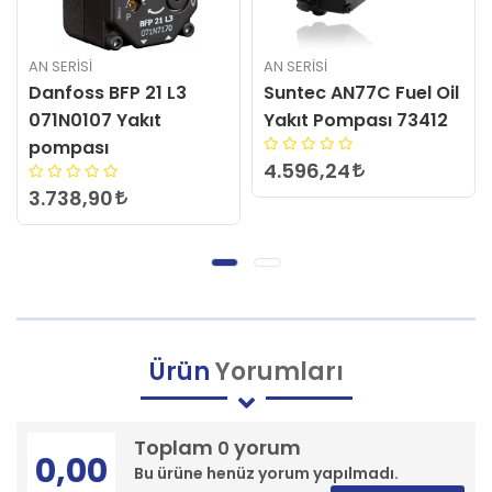
AN SERİSİ
AN SERİSİ
Danfoss BFP 21 L3
Suntec AN77C Fuel Oil
071N0107 Yakıt
Yakıt Pompası 73412
pompası
4.596,24
3.738,90
Ürün
Yorumları
Toplam
yorum
0
0,00
Bu ürüne henüz yorum yapılmadı.