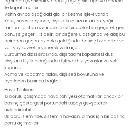
ağzından çıkarılmalı ve dönüş ağzı çelik tapa ve rondela
ile kapatılmalıdır.
Valfin ayrıca aşağıdaki gibi bir kesme işlevi vardır:
Kalkış süresi boyunca, dişli setinin hızı artarken, yağın
tamamı piston üzerindeki özel bir düzlükten geçerek geri
dönüşe geçer. Hız belirli bir değere ulaştığında ve akış bu
daireden geçemez hale geldiğinde, basınç hızla artar ve
valf yay kuvvetini yenerek valfi açar.
Durdurma dizisi sırasında, dişli takımı kapasitesi düz
akıştan düşük olduğunda dişli seti hızı yavaşlar ve valf
kapanır.
Açma ve kapatma hızları, dişli seti boyutuna ve
ayarlanan basınca bağlıdır.
Hava Tahliyesi
İki borulu çalışmada hava tahliyesi otomatiktir, ancak bir
basınç göstergesi portundaki tapayı gevşeterek
hızlandırılabilir.
Bir boru işleminde, sistemin havasını almak için bir basınç
portu açılmalıdır.