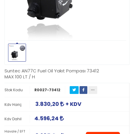
Suntec AN77C Fuel Oil Yakıt Pompası 73412
MAX 100 LT / H
Stok Kodu
R0027-73412
3.830,20
+ KDV
Kdv Hariç
4.596,24
Kdv Dahil
Havale / EFT