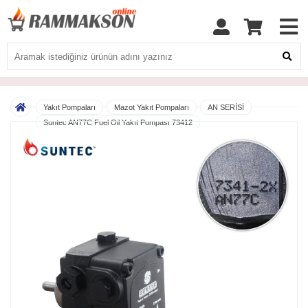
Yakıt Pompaları
Mazot Yakıt Pompaları
AN SERİSİ
Suntec AN77C Fuel Oil Yakıt Pompası 73412