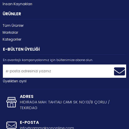
İnsan Kaynakları
ÜRÜNLER
Tüm Ürünler
Markalar
Kategoriler
E-BÜLTEN ÜYELİĞİ
En avantajlı kampanyalarımız için bültenimize abone olun.
Üyelikten ayrıl
ADRES
HIDIRAGA MAH. TAHTALI CAMI SK. NO:13/B ÇORLU /
TEKIRDAG
E-POSTA
info@rammaksononline.com