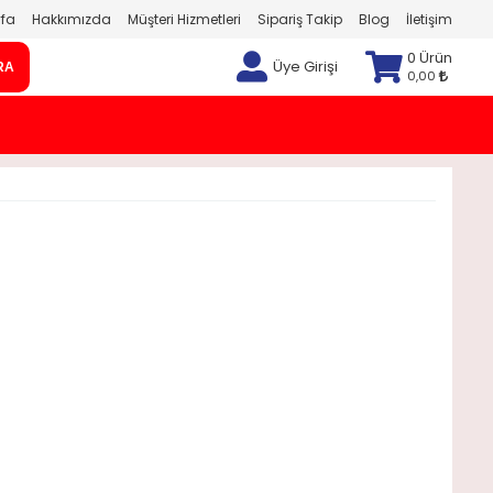
fa
Hakkımızda
Müşteri Hizmetleri
Sipariş Takip
Blog
İletişim
0 Ürün
Üye Girişi
RA
0,00