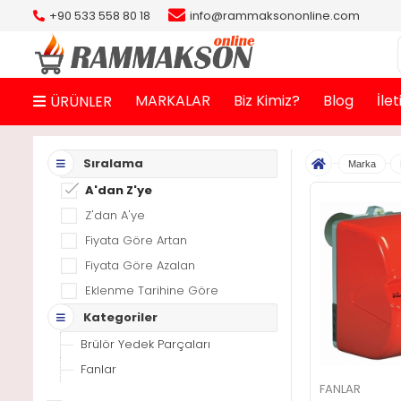
+90 533 558 80 18
info@rammaksononline.com
MARKALAR
Biz Kimiz?
Blog
İle
ÜRÜNLER
Sıralama
Marka
A'dan Z'ye
Z'dan A'ye
Fiyata Göre Artan
Fiyata Göre Azalan
Eklenme Tarihine Göre
Kategoriler
Brülör Yedek Parçaları
Fanlar
FANLAR