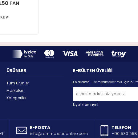
RL50 FAN
+KDV
ÜRÜNLER
E-BÜLTEN ÜYELİĞİ
En avantajlı kampanyalarımız için bült
Tüm Ürünler
Markalar
Kategoriler
Üyelikten ayrıl
E-POSTA
TELEFON
AG
info@rammaksononline.com
+90 533 558 