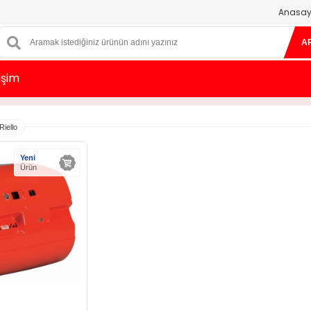
Anasay
A
tişim
Riello
Yeni
Ürün