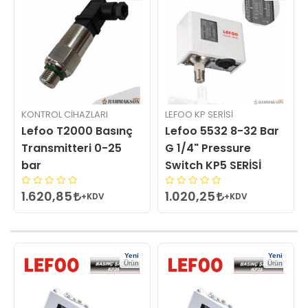
KONTROL CIHAZLARI
LEFOO KP SERISI
Lefoo T2000 Basınç
Lefoo 5532 8-32 Bar
Transmitteri 0-25
G 1/4" Pressure
bar
Switch KP5 SERİSİ
1.620,85
1.020,25
+KDV
+KDV
Yeni
Yeni
Ürün
Ürün