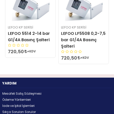
LEFOO KP SERISI
LEFOO KP SERISI
LEFOO 5514 2-14 bar
LEFOO LF5508 0,2-7,5
G1/4A Basınç Şalteri
bar G1/4A Basınç
Şalteri
720,50
+KDV
720,50
+KDV
YARDIM
Mesafeli Satış Sözleşmesi
Ödeme Yöntemleri
İade ve İptal İşlemleri
Sıkça Sorulan Sorular