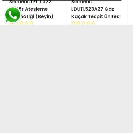
Siemens LFL 1.322
Siemens
Brülör Ateşleme
LDU11.523A27 Gaz
Otomatiği (Beyin)
Kaçak Tespit Ünitesi
24.910,60
23.409,65
+KDV
+KDV
SIVI YAKITLI BRÜLÖRLER
DOĞALGAZ BRÜLÖRLER
Siemens LAL1.25
Siemens LFL1.333
Brülör Ateşleme
Brülör Ateşleme
Otomatiği Beyin
Otomatiği (Beyin)