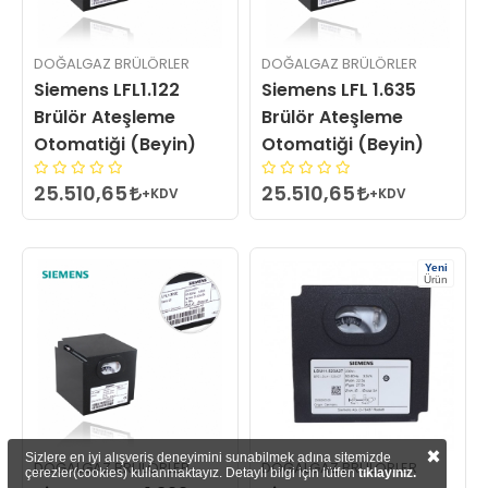
DOĞALGAZ BRÜLÖRLER
DOĞALGAZ BRÜLÖRLER
Siemens LFL1.122
Siemens LFL 1.635
Brülör Ateşleme
Brülör Ateşleme
Otomatiği (Beyin)
Otomatiği (Beyin)
25.510,65
25.510,65
+KDV
+KDV
Yeni
Ürün
×
Sizlere en iyi alışveriş deneyimini sunabilmek adına sitemizde
DOĞALGAZ BRÜLÖRLER
DOĞALGAZ BRÜLÖRLER
çerezler(cookies) kullanmaktayız. Detaylı bilgi için lütfen
tıklayınız.