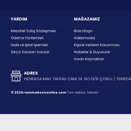
YARDIM
MAĞAZAMIZ
Mesafeli Satış Sözleşmesi
Bize Ulaşın
Ödeme Yöntemleri
Hakkımızda
İade ve İptal İşlemleri
Kişisel Verilerin Korunması
Sıkça Sorulan Sorular
Haberler & Duyurular
İnsan Kaynakları
ADRES
HIDIRAGA MAH. TAHTALI CAMI SK. NO:13/B ÇORLU / TEKIRD
© 2026 rammaksononline.com
Tüm Hakları Saklıdır.