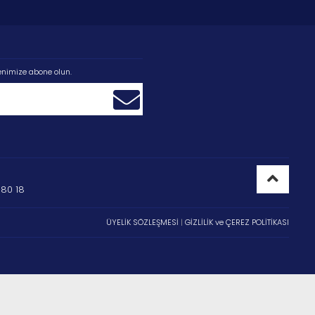
enimize abone olun.
80 18
ÜYELİK SÖZLEŞMESİ
|
GİZLİLİK ve ÇEREZ POLİTİKASI