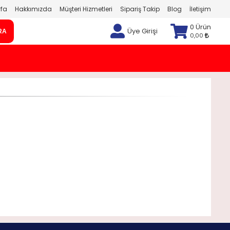
fa
Hakkımızda
Müşteri Hizmetleri
Sipariş Takip
Blog
İletişim
0 Ürün
Üye Girişi
RA
0,00