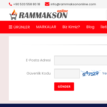
+90 533 558 80 18
info@rammaksononline.com
MARKALAR
Biz Kimiz?
Blog
İle
ÜRÜNLER
E-Posta Adresi
Ye
Güvenlik Kodu
GÖNDER