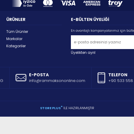
ÜRÜNLER
E-BÜLTEN ÜYELİĞİ
En avantajlı kampanyalarımız için bült
Tüm Ürünler
Markalar
Kategoriler
Üyelikten ayrıl
E-POSTA
TELEFON
AG
info@rammaksononline.com
+90 533 558 
®
STORE PLUS
İLE HAZIRLANMIŞTIR