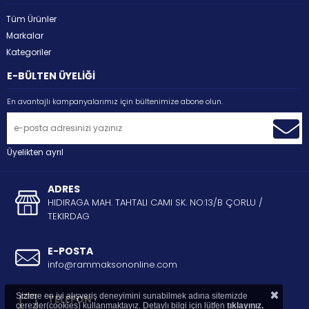
Tüm Ürünler
Markalar
Kategoriler
E-BÜLTEN ÜYELİĞİ
En avantajlı kampanyalarımız için bültenimize abone olun.
Üyelikten ayrıl
ADRES
HIDIRAGA MAH. TAHTALI CAMI SK. NO:13/B ÇORLU /
TEKIRDAG
E-POSTA
info@rammaksononline.com
×
Sizlere en iyi alışveriş deneyimini sunabilmek adına sitemizde
TELEFON
çerezler(cookies) kullanmaktayız. Detaylı bilgi için lütfen
tıklayınız.