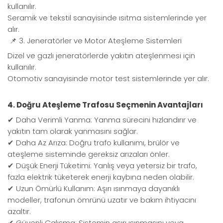
kullanılır.
Seramik ve tekstil sanayisinde ısıtma sistemlerinde yer
alır.
📌 3. Jeneratörler ve Motor Ateşleme Sistemleri
Dizel ve gazlı jeneratörlerde yakıtın ateşlenmesi için
kullanılır.
Otomotiv sanayisinde motor test sistemlerinde yer alır.
4. Doğru Ateşleme Trafosu Seçmenin Avantajları
✔ Daha Verimli Yanma: Yanma sürecini hızlandırır ve
yakıtın tam olarak yanmasını sağlar.
✔ Daha Az Arıza: Doğru trafo kullanımı, brülör ve
ateşleme sisteminde gereksiz arızaları önler.
✔ Düşük Enerji Tüketimi: Yanlış veya yetersiz bir trafo,
fazla elektrik tüketerek enerji kaybına neden olabilir.
✔ Uzun Ömürlü Kullanım: Aşırı ısınmaya dayanıklı
modeller, trafonun ömrünü uzatır ve bakım ihtiyacını
azaltır.
✔ Güvenli Çalışma: Sistemin aşırı ısınmasını veya