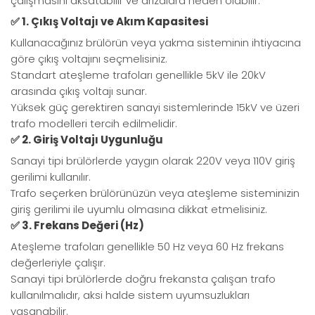
çalışmasını aksatabilir ve arızalara neden olabilir.
✅ 1. Çıkış Voltajı ve Akım Kapasitesi
Kullanacağınız brülörün veya yakma sisteminin ihtiyacına
göre çıkış voltajını seçmelisiniz.
Standart ateşleme trafoları genellikle 5kV ile 20kV
arasında çıkış voltajı sunar.
Yüksek güç gerektiren sanayi sistemlerinde 15kV ve üzeri
trafo modelleri tercih edilmelidir.
✅ 2. Giriş Voltajı Uygunluğu
Sanayi tipi brülörlerde yaygın olarak 220V veya 110V giriş
gerilimi kullanılır.
Trafo seçerken brülörünüzün veya ateşleme sisteminizin
giriş gerilimi ile uyumlu olmasına dikkat etmelisiniz.
✅ 3. Frekans Değeri (Hz)
Ateşleme trafoları genellikle 50 Hz veya 60 Hz frekans
değerleriyle çalışır.
Sanayi tipi brülörlerde doğru frekansta çalışan trafo
kullanılmalıdır, aksi halde sistem uyumsuzlukları
yaşanabilir.