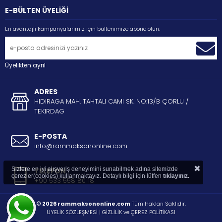
E-BÜLTEN ÜYELİĞİ
En avantajlı kampanyalarımız için bültenimize abone olun.
Üyelikten ayrıl
ADRES
HIDIRAGA MAH. TAHTALI CAMI SK. NO:13/B ÇORLU /
TEKIRDAG
E-POSTA
info@rammaksononline.com
×
Sizlere en iyi alışveriş deneyimini sunabilmek adına sitemizde
TELEFON
çerezler(cookies) kullanmaktayız. Detaylı bilgi için lütfen
tıklayınız.
+90 533 558 80 18
© 2026 rammaksononline.com
Tüm Hakları Saklıdır.
ÜYELİK SÖZLEŞMESİ
|
GİZLİLİK ve ÇEREZ POLİTİKASI