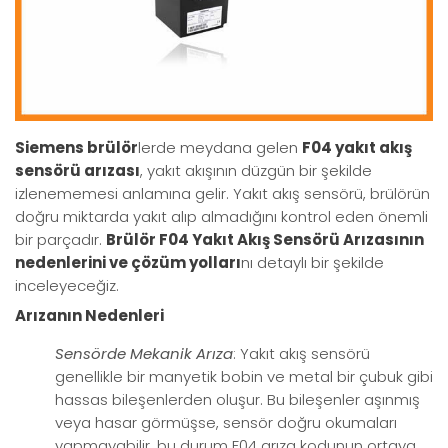
Siemens brülör
lerde meydana gelen
F04 yakıt akış
sensörü arızası
, yakıt akışının düzgün bir şekilde
izlenememesi anlamına gelir. Yakıt akış sensörü, brülörün
doğru miktarda yakıt alıp almadığını kontrol eden önemli
bir parçadır.
Brülör F04 Yakıt Akış Sensörü Arızasının
nedenlerini ve çözüm yolları
nı detaylı bir şekilde
inceleyeceğiz.
Arızanın Nedenleri
Sensörde Mekanik Arıza
: Yakıt akış sensörü
genellikle bir manyetik bobin ve metal bir çubuk gibi
hassas bileşenlerden oluşur. Bu bileşenler aşınmış
veya hasar görmüşse, sensör doğru okumaları
yapmayabilir, bu durum F04 arıza kodunun ortaya