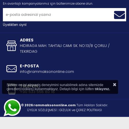
En avantajlı kampanyalarımız için bültenimize abone olun.
Üyelikten ayrıl
ADRES
HIDIRAGA MAH. TAHTALI CAMI SK. NO:13/B ÇORLU /
TEKIRDAG
E-POSTA
info@rammaksononline.com
×
Sizlere en iyi alışveriş deneyimini sunabilmek adına sitemizde
TELEFON
çerezler(cookies) kullanmaktayız. Detaylı bilgi için lütfen
tıklayınız.
+90 533 558 80 18
© 2026 rammaksononline.com
Tüm Hakları Saklıdır.
ÜYELİK SÖZLEŞMESİ
|
GİZLİLİK ve ÇEREZ POLİTİKASI
®
STORE PLUS
İLE HAZIRLANMIŞTIR