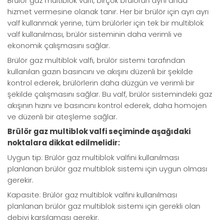
Brülör gaz multiblok valfi, birçok brülörün aynı anda
hizmet vermesine olanak tanır. Her bir brülör için ayrı ayrı
valf kullanmak yerine, tüm brülörler için tek bir multiblok
valf kullanılması, brülör sisteminin daha verimli ve
ekonomik çalışmasını sağlar.
Brülör gaz multiblok valfi, brülör sistemi tarafından
kullanılan gazın basıncını ve akışını düzenli bir şekilde
kontrol ederek, brülörlerin daha düzgün ve verimli bir
şekilde çalışmasını sağlar. Bu valf, brülör sistemindeki gaz
akışının hızını ve basıncını kontrol ederek, daha homojen
ve düzenli bir ateşleme sağlar.
Brülör gaz multiblok valfi seçiminde aşağıdaki
noktalara dikkat edilmelidir:
Uygun tip: Brülör gaz multiblok valfini kullanılması
planlanan brülör gaz multiblok sistemi için uygun olması
gerekir.
Kapasite: Brülör gaz multiblok valfini kullanılması
planlanan brülör gaz multiblok sistemi için gerekli olan
debiyi karşılaması gerekir.