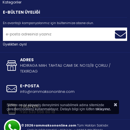
Kategoriler
E-BÜLTEN ÜYELİĞİ
En avantajlı kampanyalarımız için bültenimize abone olun.
Üyelikten ayrıl
ADRES
HIDIRAGA MAH. TAHTALI CAMI SK. NO:13/B ÇORLU /
TEKIRDAG
E-POSTA
info@rammaksononline.com
×
Sizlere en iyi alışveriş deneyimini sunabilmek adına sitemizde
TELEFON
çerezler(cookies) kullanmaktayız. Detaylı bilgi için lütfen
tıklayınız.
+90 533 558 80 18
© 2026 rammaksononline.com
Tüm Hakları Saklıdır.